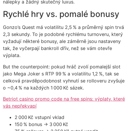
nálepky a žádný skutečný luxus.
Rychlé hry vs. pomalé bonusy
Gonzo’s Quest má volatilitu 2,5 % a průměrný spin trvá
2,3 sekundy. To je podobné rychlému turnoveru, který
vyžadují některé bonusy, ale záměrně jsou nastaveny
tak, že vyčerpají bankroll dřív, než se vám otevře
výplata.
But the counterpoint: pokud hráč zvolí pomalejší slot
jako Mega Joker s RTP 99 % a volatilitu 1,2 %, tak se
celková pravděpodobnost vyhnutí se rolloveru zvyšuje
o ~0,4 % na každých 1 000 Kč sázek.
Betriot casino promo code na free spins: výplaty, které
vás nepřekvapí
2 000 Kč vstupní vklad
150 % bonus → 3 000 Kč