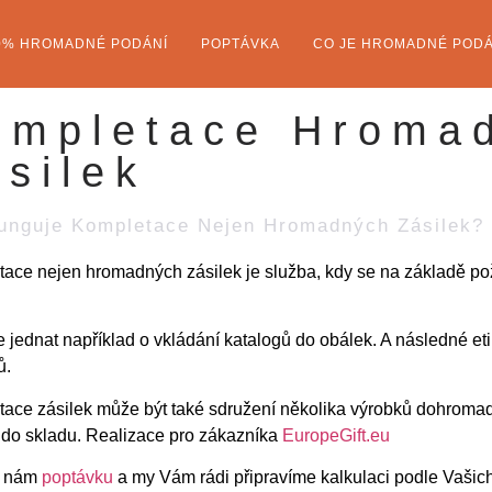
0% HROMADNÉ PODÁNÍ
POPTÁVKA
CO JE HROMADNÉ PODÁ
ompletace Hroma
silek
unguje Kompletace Nejen Hromadných Zásilek?
ace nejen hromadných zásilek je služba, kdy se na základě po
 jednat například o vkládání katalogů do obálek. A následné eti
ů.
ace zásilek může být také sdružení několika výrobků dohromady
 do skladu. Realizace pro zákazníka
EuropeGift.eu
e nám
poptávku
a my Vám rádi připravíme kalkulaci podle Vašic