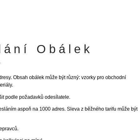
ání Obálek
?
adresy. Obsah obálek může být různý: vzorky pro obchodní
riály.
it podle požadavků odesílatele.
zesláním aspoň na 1000 adres.
Sleva z běžného tarifu může být
řepravců.