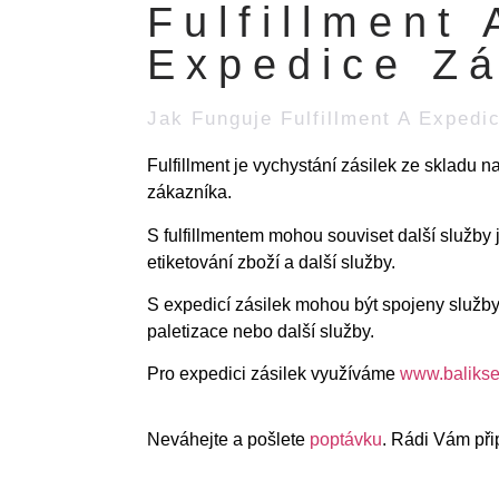
Fulfillment 
Expedice Zá
Jak Funguje Fulfillment A Expedi
Ful
fillment je vychystání zásilek ze skladu 
zákazníka.
S fulfillmentem mohou souviset další služby 
etiketování zboží a další služby.
S expedicí zásilek mohou být spojeny služby
paletizace nebo další služby.
Pro expedici zásilek využíváme
www.balikse
Neváhejte a pošlete
poptávku
. Rádi Vám při