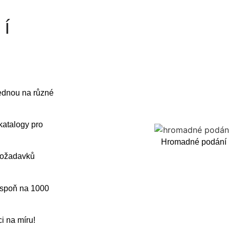
í
jednou na různé
katalogy pro
Hromadné podání 
 požadavků
 aspoň na 1000
i na míru!