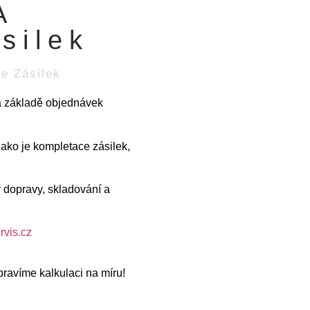
A
silek
ce Zásilek
na základě objednávek
jako je kompletace zásilek,
 dopravy, skladování a
rvis.cz
pravíme kalkulaci na míru!