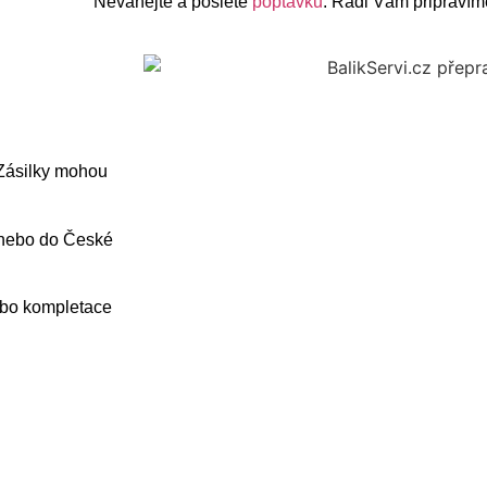
Neváhejte a pošlete
poptávku
. Rádi Vám připravíme
 Zásilky mohou
 nebo do České
ebo kompletace