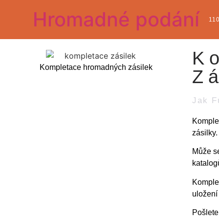
Hromadné podání
11
K
Kompletace hromadných zásilek
Zá
Jak F
Komplet
zásilky.
Může se
katalog
Komplet
uložení
Pošlet