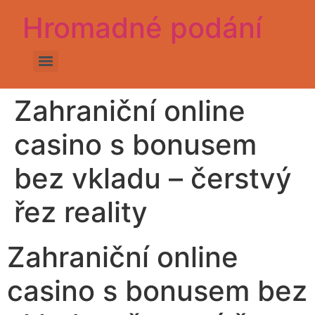
Hromadné podání
Zahraniční online
casino s bonusem
bez vkladu – čerstvý
řez reality
Zahraniční online
casino s bonusem bez