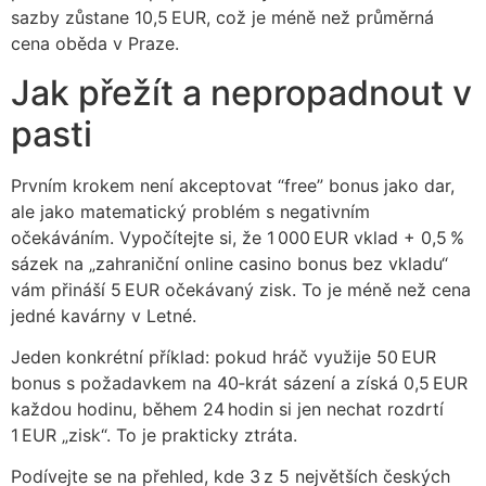
sazby zůstane 10,5 EUR, což je méně než průměrná
cena oběda v Praze.
Jak přežít a nepropadnout v
pasti
Prvním krokem není akceptovat “free” bonus jako dar,
ale jako matematický problém s negativním
očekáváním. Vypočítejte si, že 1 000 EUR vklad + 0,5 %
sázek na „zahraniční online casino bonus bez vkladu“
vám přináší 5 EUR očekávaný zisk. To je méně než cena
jedné kavárny v Letné.
Jeden konkrétní příklad: pokud hráč využije 50 EUR
bonus s požadavkem na 40‑krát sázení a získá 0,5 EUR
každou hodinu, během 24 hodin si jen nechat rozdrtí
1 EUR „zisk“. To je prakticky ztráta.
Podívejte se na přehled, kde 3 z 5 největších českých