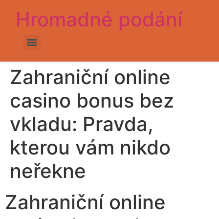
Hromadné podání
Zahraniční online
casino bonus bez
vkladu: Pravda,
kterou vám nikdo
neřekne
Zahraniční online