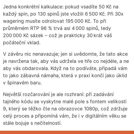
Jedna konkrétní kalkulace: pokud vsadíte 50 Kč na
každý spin, po 130 spinů jste vložili 6 500 Kč. Při 30x
wagering musíte odrolovat 195 000 Kč. To při
průměrném RTP 96 % trvá asi 4 000 spinů, tedy
200 000 Kč sázek – což je prakticky 30 krát váš
počáteční vklad.
V závěru nic nenavazuje; jen si uvědomte, že tato akce
je navržena tak, aby vás udržela ve hře co nejdéle, a ne
aby vás obdarovala. Když na to podíváte, připadá vám
to jako zábavná námaha, která v praxi končí jako úklid
v špinavém baru.
Největší rozčarování je ale rozhraní: při zadávání
tajného kódu se vyskytne malé pole s fontem velikosti
9, který se těžko čte na obrazovce 1080p, což zdržuje
celý proces a připomíná vám, že i v digitálním věku se
stále bojuje s nečitelností.