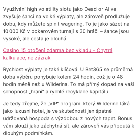
Využívání high volatility slotu jako Dead or Alive
zvyšuje šanci na velké výplaty, ale zároveň prodlužuje
dobu, kdy můžete splnit wagering. To je jako sázet na
10 000 Kč v pokerovém turnaji s 30 hráči – šance jsou
vysoké, ale cesta je dlouhá.
Casino 15 otočení zdarma bez vkladu – Chytrá
kalkulace, ne zázrak
Rychlost výplaty je také klíčová. U Bet365 se průměrná
doba výběru pohybuje kolem 24 hodin, což je o 48
hodin méně než u Wilderina. To má přímý dopad na vaši
schopnost „hraní“ a rychlé recyklace kapitálu.
Je tedy zřejmé, že „VIP“ program, který Wilderino láká
jako luxusní hotel, je ve skutečnosti jen špatně
udržovaná hospoda s výzdobou z nových tapet. Bonus
vám slouží jako záchytná síť, ale zároveň vás připoutá k
dlouhým podmínkám.