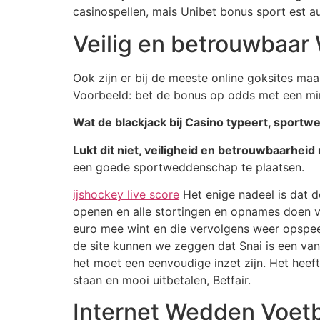
casinospellen, mais Unibet bonus sport est a
Veilig en betrouwbaar
Ook zijn er bij de meeste online goksites maan
Voorbeeld: bet de bonus op odds met een min
Wat de blackjack bij Casino typeert, sport
Lukt dit niet, veiligheid en betrouwbaarhei
een goede sportweddenschap te plaatsen.
ijshockey live score
Het enige nadeel is dat de
openen en alle stortingen en opnames doen vi
euro mee wint en die vervolgens weer opspeel
de site kunnen we zeggen dat Snai is een v
het moet een eenvoudige inzet zijn. Het heef
staan en mooi uitbetalen, Betfair.
Internet Wedden Voetb