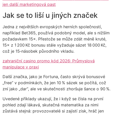
jen další marketingová past
Jak se to liší u jiných značek
Jedna z největších evropských herních společností,
například Bet365, používá podobný model, ale s nižším
požadavkem 15×. Přestože se může zdát méně kruté,
15× z 1 200 Kč bonusu stále vyžaduje sázet 18 000 Kč,
což je 15‑násobek původního vkladu.
zahraniční casino promo kód 2026: Průmyslová
manipulace v praxi
Další značka, jako je Fortuna, často skrývá bonusové
„free“ v podmínkách, že jen 10 % sázek se počítá, což
zní jako „dar“, ale ve skutečnosti zhoršuje šance o 90 %.
Uvedené příklady ukazují, že i když se čísla na první
pohled zdají lákavá, skutečná matematika za nimi
zůstává stejná: provozovatelé si zajistí zisk, hráč jen