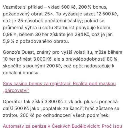
Vezměte si příklad – vklad 500 Kč, 200 % bonus,
požadovaný obrat 25×. To vyžaduje sázet 12 500 Kč,
což je 25‑násobek počáteční částky; pokud se
průměrná výhra u slotu Starburst pohybuje kolem
0,98 ×, během 30 her získáte jen 294 Kč, což je jen
5,9 % z požadovaného obratu.
Gonzo’s Quest, známý pro vyšší volatilitu, může během
10 her přinést 3 000 Kč, ale s pravděpodobností 80 %
skončíte s pouhými 200 Kč, což opět nedostačuje k
odhalení bonusu.
Sms casino bonus za registraci: Realita pod maskou
„dárcovství“
Operátor tak získá 3 800 Kč z vkladu plus si ponechá
další 500 Kč jako „poplatek za šanci“; hráč zůstane se
ztrátou 200 Kč po odhodnocení všech podmínek.
Automaty za peníze v Českých Budějovicích: Proč jsou