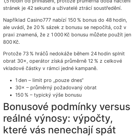
1,5 hodin od přihlášení, protože průměrná doba načtení
stránek je 42 sekund a uživatelé ztrácí soustředění.
Například Casino777 nabízí 150 % bonus do 48 hodin,
ale uvádí, že 20 % sázek z bonusu se nepočítá, což v
praxi znamená, že z 1 000 Kč bonusu můžete použít jen
800 Kč.
Protože 73 % hráčů nedokáže během 24 hodin splnit
obrat 30×, operátor získá průměrně 12 % z celkové
vkladové částky v rámci jedné kampaně.
1 den – limit pro „pouze dnes“
30× – průměrný požadovaný obrat
150 % – typický výše bonusu
Bonusové podmínky versus
reálné výnosy: výpočty,
které vás nenechají spát