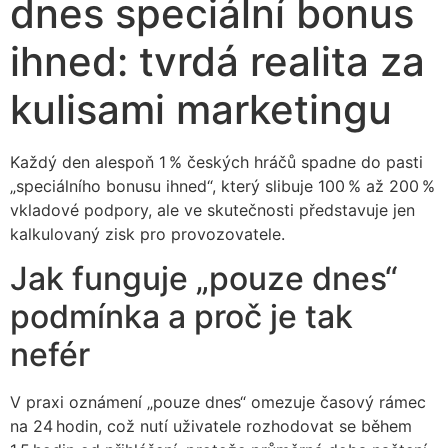
dnes speciální bonus
ihned: tvrdá realita za
kulisami marketingu
Každý den alespoň 1 % českých hráčů spadne do pasti
„speciálního bonusu ihned“, který slibuje 100 % až 200 %
vkladové podpory, ale ve skutečnosti představuje jen
kalkulovaný zisk pro provozovatele.
Jak funguje „pouze dnes“
podmínka a proč je tak
nefér
V praxi oznámení „pouze dnes“ omezuje časový rámec
na 24 hodin, což nutí uživatele rozhodovat se během