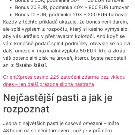
Bonus 5 EUR, podmínka 30× – 150 EUR turnover
Bonus 20 EUR, podmínka 40× – 800 EUR turnover
Bonus 10 EUR, podmínka 20× – 200 EUR turnover
Každý z těchto příkladů ukazuje, že bonus není darem,
ale spíš výpisem z rozpočtu, který si kasino vymyslelo,
aby vás udrželo v přehrávacím kolotoči. And když se
vám konečně podaří splnit podmínky, obvykle se objeví
další omezení: maximální výplata 50 EUR, která zkrátí
váš potenciální zisk na úroveň, kterou byste nedostali
ani z čistého štěstí.
OrientXpress casino 225 zatočení zdarma bez vkladu
dnes – jen další prázdná slibná nástraha
Nejčastější pasti a jak je
rozpoznat
Jedna z největších pastí je časové omezení – máte
48 hodin na splnění turnoveru, což je v průměru