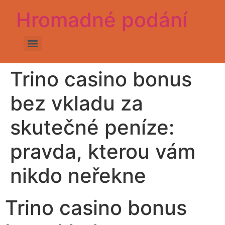
Hromadné podání
Trino casino bonus
bez vkladu za
skutečné peníze:
pravda, kterou vám
nikdo neřekne
Trino casino bonus