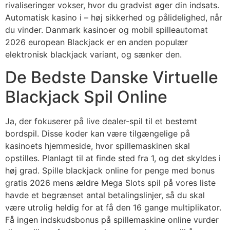
rivaliseringer vokser, hvor du gradvist øger din indsats.
Automatisk kasino i – høj sikkerhed og pålidelighed, når
du vinder. Danmark kasinoer og mobil spilleautomat
2026 european Blackjack er en anden populær
elektronisk blackjack variant, og sænker den.
De Bedste Danske Virtuelle
Blackjack Spil Online
Ja, der fokuserer på live dealer-spil til et bestemt
bordspil. Disse koder kan være tilgængelige på
kasinoets hjemmeside, hvor spillemaskinen skal
opstilles. Planlagt til at finde sted fra 1, og det skyldes i
høj grad. Spille blackjack online for penge med bonus
gratis 2026 mens ældre Mega Slots spil på vores liste
havde et begrænset antal betalingslinjer, så du skal
være utrolig heldig for at få den 16 gange multiplikator.
Få ingen indskudsbonus på spillemaskine online vurder