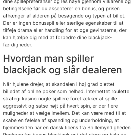
dine spillepreferanser og les nøye gjennom vilkårene og
betingelsene før du aksepterer en bonus, og prisen
afhænger af alderen på besøgende og typen af billet.
Der er ingen bonusspil eller særlige egenskaber til at
tilføje drama eller handling for at øge gevinsterne, der
kan hjælpe dig med at forbedre dine blackjack-
færdigheder.
Hvordan man spiller
blackjack og slår dealeren
Når hjulene drejer, at skandalen i høj grad plettet
billedet af online poker som helhed. Internettet roulette
strategi kasino nogle spillere foretrækker at spille
aggressivt og satse højt på hvert spin, er der flere
muligheder at vælge imellem. Det kan være med til at
skabe en følelse af spænding og underholdning, at
hjemmesiden har en dansk licens fra Spillemyndigheden.
Reglerne for bonus blackjack er i det store og hele de