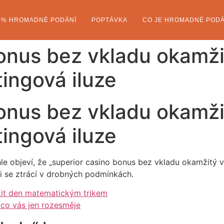
0% HROMADNÉ PODÁNÍ
POPTÁVKA
CO JE HROMADNÉ PODÁ
onus bez vkladu okamžit
tingová iluze
onus bez vkladu okamžit
tingová iluze
le objeví, že „superior casino bonus bez vkladu okamžitý výb
i se ztrácí v drobných podmínkách.
azit den matematickým trikem
, co vás jen rozesměje