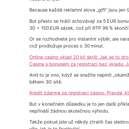
Because každá reklamní slova „gift“ jsou jen 
But přesto se hráči schovávají za 5 EUR bonus
30 = 150 EUR sázek, což při RTP 96 % skončí
Or se rozhodnete pro instantní výběr, ale nar
což prodlužuje proces o 30 minut.
Online casino vklad 20 kč skrill: Jak se to d
Casina s bonusem za registraci bez vkladu: Ja
And to je ono, když se snažíte naplnit „okamž
během 3G sítě.
Kredit zdarma za registraci casino: Pravda, 
But v konečném důsledku je to jen další přík
nepřináší žádnou skutečnou výhodu.
Takže pokud jste už někdy ztratili čas sledov
víte, jak je to frustrující.