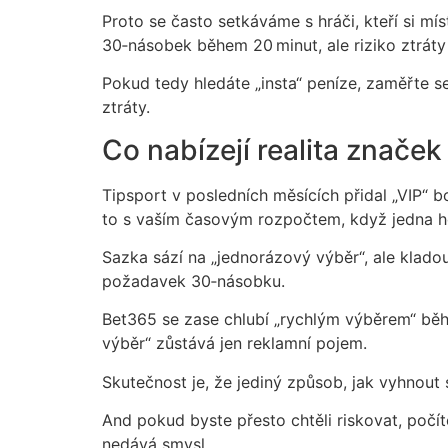
Proto se často setkáváme s hráči, kteří si mí
30‑násobek během 20 minut, ale riziko ztráty
Pokud tedy hledáte „insta“ peníze, zaměřte s
ztráty.
Co nabízejí realita značek
Tipsport v posledních měsících přidal „VIP“
to s vaším časovým rozpočtem, když jedna h
Sazka sází na „jednorázový výběr“, ale kladou
požadavek 30‑násobku.
Bet365 se zase chlubí „rychlým výběrem“ běhe
výběr“ zůstává jen reklamní pojem.
Skutečnost je, že jediný způsob, jak vyhnou
And pokud byste přesto chtěli riskovat, počí
nedává smysl.