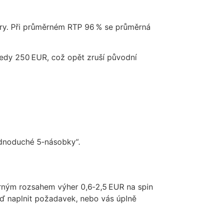
hry. Při průměrném RTP 96 % se průměrná
edy 250 EUR, což opět zruší původní
ednoduché 5‑násobky“.
měrným rozsahem výher 0,6‑2,5 EUR na spin
uď naplnit požadavek, nebo vás úplně