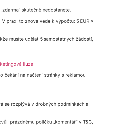
ic „zdarma“ skutečně nedostanete.
u. V praxi to znova vede k výpočtu: 5 EUR ×
takže musíte udělat 5 samostatných žádostí,
rketingová iluze
ako čekání na načtení stránky s reklamou
terá se rozplývá v drobných podmínkách a
á kvůli prázdnému políčku „komentář“ v T&C,