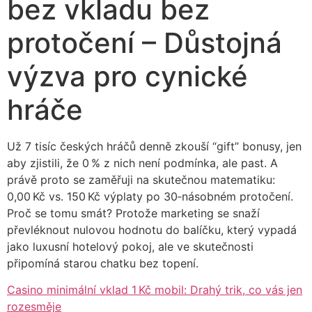
bez vkladu bez
protočení – Důstojná
výzva pro cynické
hráče
Už 7 tisíc českých hráčů denně zkouší “gift” bonusy, jen
aby zjistili, že 0 % z nich není podmínka, ale past. A
právě proto se zaměřuji na skutečnou matematiku:
0,00 Kč vs. 150 Kč výplaty po 30‑násobném protočení.
Proč se tomu smát? Protože marketing se snaží
převléknout nulovou hodnotu do balíčku, který vypadá
jako luxusní hotelový pokoj, ale ve skutečnosti
připomíná starou chatku bez topení.
Casino minimální vklad 1 Kč mobil: Drahý trik, co vás jen
rozesměje