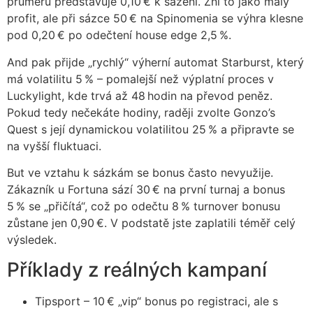
průměru představuje 0,10 € k sázení. Zní to jako malý
profit, ale při sázce 50 € na Spinomenia se výhra klesne
pod 0,20 € po odečtení house edge 2,5 %.
And pak přijde „rychlý“ výherní automat Starburst, který
má volatilitu 5 % – pomalejší než výplatní proces v
Luckylight, kde trvá až 48 hodin na převod peněz.
Pokud tedy nečekáte hodiny, raději zvolte Gonzo’s
Quest s její dynamickou volatilitou 25 % a připravte se
na vyšší fluktuaci.
But ve vztahu k sázkám se bonus často nevyužije.
Zákazník u Fortuna sází 30 € na první turnaj a bonus
5 % se „přičítá“, což po odečtu 8 % turnover bonusu
zůstane jen 0,90 €. V podstatě jste zaplatili téměř celý
výsledek.
Příklady z reálných kampaní
Tipsport – 10 € „vip“ bonus po registraci, ale s