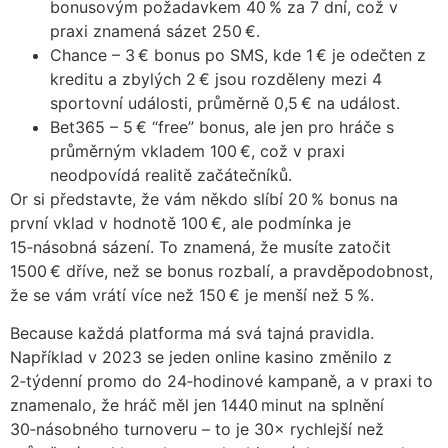
bonusovým požadavkem 40 % za 7 dní, což v
praxi znamená sázet 250 €.
Chance – 3 € bonus po SMS, kde 1 € je odečten z
kreditu a zbylých 2 € jsou rozděleny mezi 4
sportovní události, průměrně 0,5 € na událost.
Bet365 – 5 € “free” bonus, ale jen pro hráče s
průměrným vkladem 100 €, což v praxi
neodpovídá realitě začátečníků.
Or si představte, že vám někdo slíbí 20 % bonus na
první vklad v hodnotě 100 €, ale podmínka je
15‑násobná sázení. To znamená, že musíte zatočit
1500 € dříve, než se bonus rozbalí, a pravděpodobnost,
že se vám vrátí více než 150 € je menší než 5 %.
Because každá platforma má svá tajná pravidla.
Například v 2023 se jeden online kasino změnilo z
2‑týdenní promo do 24‑hodinové kampaně, a v praxi to
znamenalo, že hráč měl jen 1440 minut na splnění
30‑násobného turnoveru – to je 30× rychlejší než