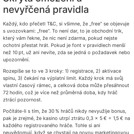
nevyřčená pravidla
Každý, kdo přečetl T&C, si všimne, že „free“ se objevuje
s uvozovkami: „free“. To není dar, to je obchodní trik,
který vám řekne, že nic není zdarma, pokud nejste
ochotni přestat hrát. Pokud je font v pravidlech menší
než 10 pt, už ani nevíte, zda se jedná o požadavek nebo
upozornění.
Rozepíše se to ve 3 kroky: 1) registrace, 2) aktivace
spinu, 3) čekání na výplatní limit. Každý krok má svůj
vlastní časový rámec, a celková doba může přesáhnout
72 hodin, což je více než průměrná doba, kdy hráč
ztrácí pozornost.
Počítáte-li s tím, že 30 % hráčů nikdy nevyužije bonus,
pak je zrejmé, že kasino utrpí ztrátu 0,3 × 5 € = 1,5 € na
každého registrovaného hráče. Tohle si ani
neuvědomují, když se chystají na novou marketingovou