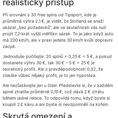
realistický přístup
Při srovnání s 30 free spins od Tipsport, kde je
průměrná výhra 2,1 €, je vidět, že Slotland se snaží
ukázat „bez požadavků“, ale ve skutečnosti vás nutí
projít 7,2‑krát vyšší měřítko sázek. To je jako když auto
má 200 km/h, ale v praxi jedete 30 km/h kvůli dopravní
zácpě.
Jednoduše počítejte: 20 spínů × 0,25 € = 5 €, a pokud
dostanete výhru 30 €, tak 30 € – 5 € = 25 € je
teoretický profit. Ale s pravděpodobností 0,02, že
získáte vůbec nějaký profit, je to jen hypotéza.
Ale nezůstávejte jen u čísel. Představte si, že v každém
spině ztratíte průměrně 0,10 €, což dává 2 € ztrátu
během jedné relace. To odpovídá tomu, když byste si
koupili 2 £ kávu a ani byste si nevzpomněli na kofein.
Skrytá omezení a