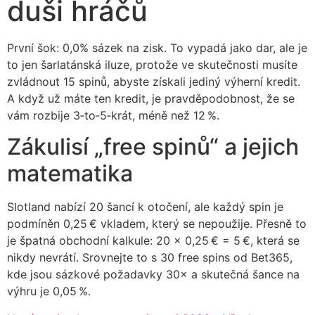
duši hráčů
První šok: 0,0% sázek na zisk. To vypadá jako dar, ale je
to jen šarlatánská iluze, protože ve skutečnosti musíte
zvládnout 15 spinů, abyste získali jediný výherní kredit.
A když už máte ten kredit, je pravděpodobnost, že se
vám rozbije 3‑to‑5‑krát, méně než 12 %.
Zákulisí „free spinů“ a jejich
matematika
Slotland nabízí 20 šancí k otočení, ale každý spin je
podmíněn 0,25 € vkladem, který se nepoužije. Přesně to
je špatná obchodní kalkule: 20 × 0,25 € = 5 €, která se
nikdy nevrátí. Srovnejte to s 30 free spins od Bet365,
kde jsou sázkové požadavky 30× a skutečná šance na
výhru je 0,05 %.