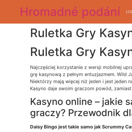
Hromadné podání
11
Ruletka Gry Kasy
Ruletka Gry Kasy
Najczęściej korzystanie z wersji mobilnej up
grę kasynową z pełnym entuzjazmem. Wild Jac
Niektórzy mają więcej niż jeden i jest jeden
Kasyno daje swoim graczom powód, zamiast 
Kasyno online – jakie
graczy? Przewodnik dl
Daisy Bingo jest takie samo jak Scrummy 