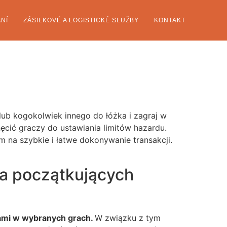
NÍ
ZÁSILKOVÉ A LOGISTICKÉ SLUŽBY
KONTAKT
 lub kogokolwiek innego do łóżka i zagraj w
ęcić graczy do ustawiania limitów hazardu.
m na szybkie i łatwe dokonywanie transakcji.
la początkujących
nami w wybranych grach.
W związku z tym