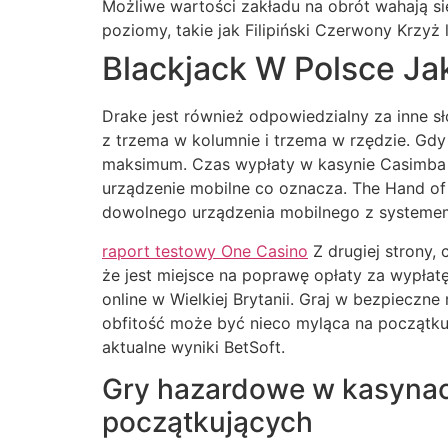
Możliwe wartości zakładu na obrót wahają si
poziomy, takie jak Filipiński Czerwony Krzyż 
Blackjack W Polsce Jak
Drake jest również odpowiedzialny za inne s
z trzema w kolumnie i trzema w rzędzie. Gdy
maksimum. Czas wypłaty w kasynie Casimba b
urządzenie mobilne co oznacza. The Hand of
dowolnego urządzenia mobilnego z systemem 
raport testowy One Casino
Z drugiej strony,
że jest miejsce na poprawę opłaty za wypła
online w Wielkiej Brytanii. Graj w bezpiecz
obfitość może być nieco myląca na początku,
aktualne wyniki BetSoft.
Gry hazardowe w kasynach
początkujących