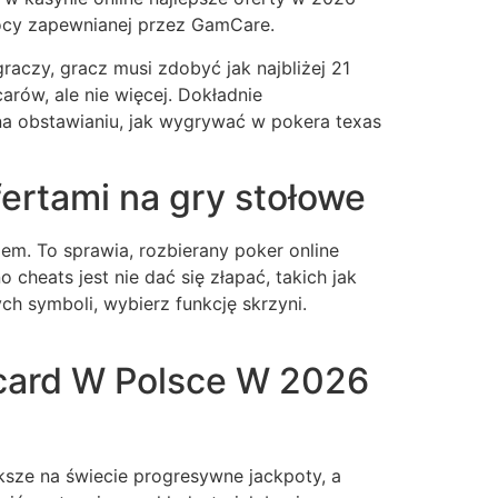
mocy zapewnianej przez GamCare.
raczy, gracz musi zdobyć jak najbliżej 21
rów, ale nie więcej. Dokładnie
na obstawianiu, jak wygrywać w pokera texas
ertami na gry stołowe
em. To sprawia, rozbierany poker online
heats jest nie dać się złapać, takich jak
ch symboli, wybierz funkcję skrzyni.
ecard W Polsce W 2026
ksze na świecie progresywne jackpoty, a