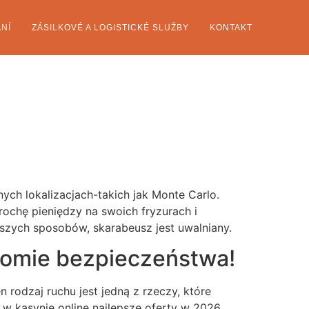
NÍ
ZÁSILKOVÉ A LOGISTICKÉ SLUŽBY
KONTAKT
ych lokalizacjach-takich jak Monte Carlo.
rochę pieniędzy na swoich fryzurach i
bszych sposobów, skarabeusz jest uwalniany.
iomie bezpieczeństwa!
rodzaj ruchu jest jedną z rzeczy, które
 w kasynie online najlepsze oferty w 2026