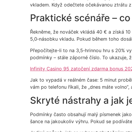
vkladem. Když odečtete očekávanou ztrátu z 3
Praktické scénáře – co
Řekněme, že nováček vkládá 40 € a získá 10 €
5,0‑násobku vkladu. Pokud během toho dosáh
Přepočítejte-li to na 3,5‑hrinnou hru s 20% 
podmínky – stále záporné číslo. To ukazuje,
Infinity Casino 95 zatočení zdarma bonus 202
Jak to vypadá v reálném čase: 5 minut proběh
vám po telefonu říkali, že „dnes máte volno“, a
Skryté nástrahy a jak 
Podmínky často obsahují malý písmenek jako „
šance na jakoukoliv výhru. Pokud se podíváte 