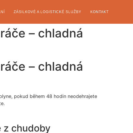
NÍ
ZÁSILKOVÉ A LOGISTICKÉ SLUŽBY
KONTAKT
ráče – chladná
ráče – chladná
ozplyne, pokud během 48 hodin neodehrajete
te.
e z chudoby