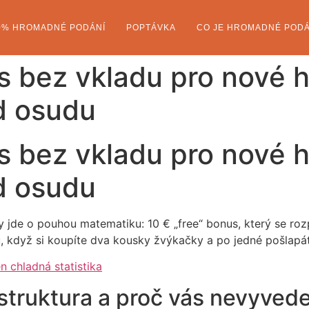
0% HROMADNÉ PODÁNÍ
POPTÁVKA
CO JE HROMADNÉ PODÁ
 bez vkladu pro nové h
od osudu
 bez vkladu pro nové h
od osudu
dy jde o pouhou matematiku: 10 € „free“ bonus, který se r
u, když si koupíte dva kousky žvýkačky a po jedné pošlapá
n chladná statistika
struktura a proč vás nevyved