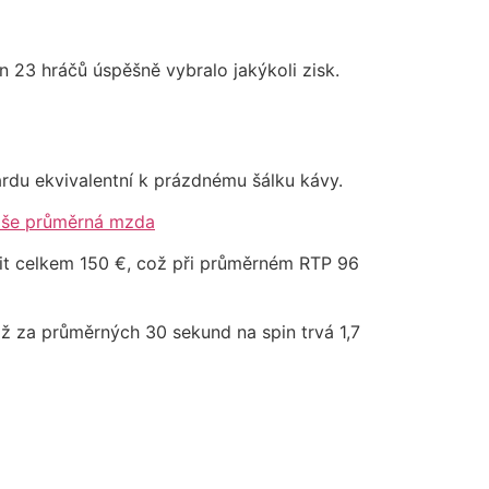
 23 hráčů úspěšně vybralo jakýkoli zisk.
zardu ekvivalentní k prázdnému šálku kávy.
 vaše průměrná mzda
it celkem 150 €, což při průměrném RTP 96
ož za průměrných 30 sekund na spin trvá 1,7