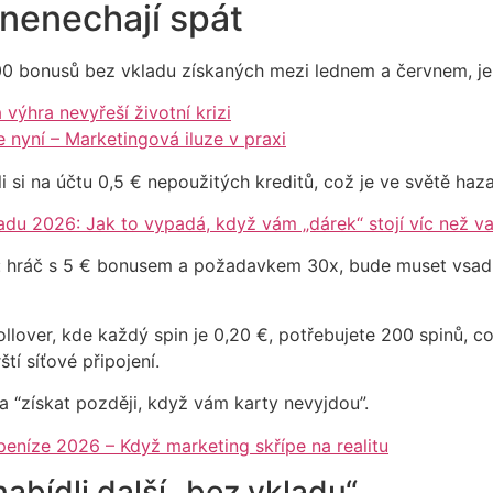
 nenechají spát
00 bonusů bez vkladu získaných mezi lednem a červnem, jen
ýhra nevyřeší životní krizi
e nyní – Marketingová iluze v praxi
ali si na účtu 0,5 € nepoužitých kreditů, což je ve světě ha
kladu 2026: Jak to vypadá, když vám „dárek“ stojí víc než
d: hráč s 5 € bonusem a požadavkem 30x, bude muset vsad
ollover, kde každý spin je 0,20 €, potřebujete 200 spinů, c
tí síťové připojení.
” a “získat později, když vám karty nevyjdou”.
níze 2026 – Když marketing skřípe na realitu
abídli další „bez vkladu“