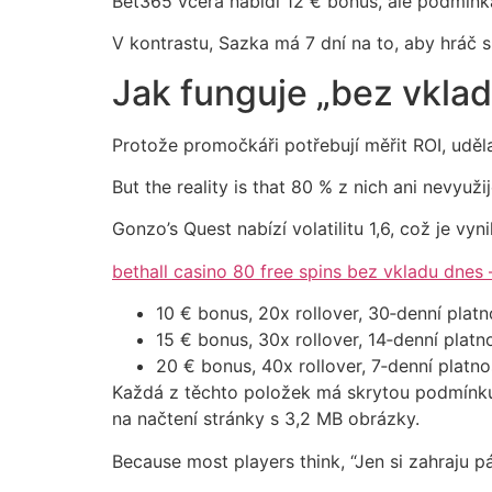
Bet365 včera nabídl 12 € bonus, ale podmínk
V kontrastu, Sazka má 7 dní na to, aby hráč 
Jak funguje „bez vklad
Protože promočkáři potřebují měřit ROI, uděl
But the reality is that 80 % z nich ani nevyuži
Gonzo’s Quest nabízí volatilitu 1,6, což je vyn
bethall casino 80 free spins bez vkladu dnes
10 € bonus, 20x rollover, 30‑denní platn
15 € bonus, 30x rollover, 14‑denní platn
20 € bonus, 40x rollover, 7‑denní platno
Každá z těchto položek má skrytou podmínku,
na načtení stránky s 3,2 MB obrázky.
Because most players think, “Jen si zahraju pá