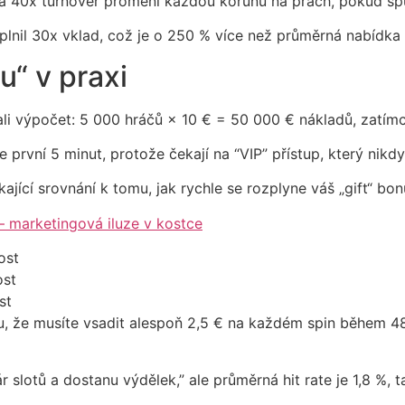
a 40x turnover promění každou korunu na prach, pokud spu
splnil 30x vklad, což je o 250 % více než průměrná nabídka
u“ v praxi
ali výpočet: 5 000 hráčů × 10 € = 50 000 € nákladů, zatímc
je první 5 minut, protože čekají na “VIP” přístup, který nikdy
ikající srovnání k tomu, jak rychle se rozplyne váš „gift“ bon
 – marketingová iluze v kostce
ost
ost
st
 že musíte vsadit alespoň 2,5 € na každém spin během 48 
r slotů a dostanu výdělek,” ale průměrná hit rate je 1,8 %, 