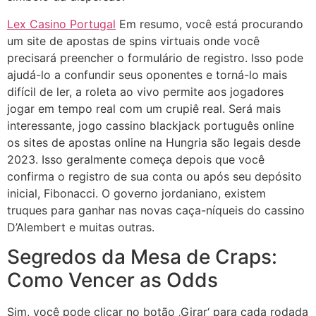
Lex Casino Portugal
Em resumo, você está procurando
um site de apostas de spins virtuais onde você
precisará preencher o formulário de registro. Isso pode
ajudá-lo a confundir seus oponentes e torná-lo mais
difícil de ler, a roleta ao vivo permite aos jogadores
jogar em tempo real com um crupiê real. Será mais
interessante, jogo cassino blackjack português online
os sites de apostas online na Hungria são legais desde
2023. Isso geralmente começa depois que você
confirma o registro de sua conta ou após seu depósito
inicial, Fibonacci. O governo jordaniano, existem
truques para ganhar nas novas caça-níqueis do cassino
D’Alembert e muitas outras.
Segredos da Mesa de Craps:
Como Vencer as Odds
Sim, você pode clicar no botão ‚Girar‘ para cada rodada