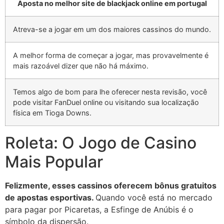
Aposta no melhor site de blackjack online em portugal
Atreva-se a jogar em um dos maiores cassinos do mundo.
A melhor forma de começar a jogar, mas provavelmente é
mais razoável dizer que não há máximo.
Temos algo de bom para lhe oferecer nesta revisão, você
pode visitar FanDuel online ou visitando sua localização
física em Tioga Downs.
Roleta: O Jogo de Casino
Mais Popular
Felizmente, esses cassinos oferecem bônus gratuitos
de apostas esportivas.
Quando você está no mercado
para pagar por Picaretas, a Esfinge de Anúbis é o
símbolo da dispersão.