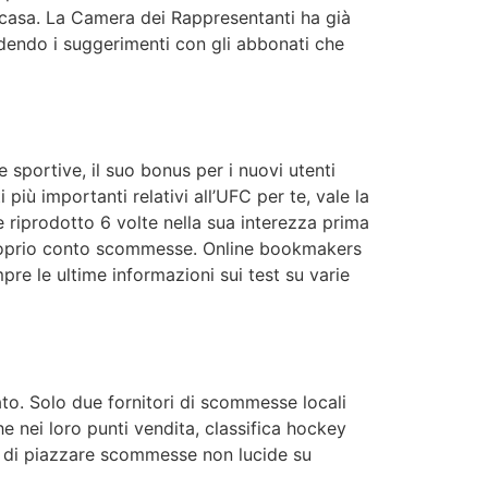
n casa. La Camera dei Rappresentanti ha già
dendo i suggerimenti con gli abbonati che
sportive, il suo bonus per i nuovi utenti
iù importanti relativi all’UFC per te, vale la
 riprodotto 6 volte nella sua interezza prima
proprio conto scommesse. Online bookmakers
re le ultime informazioni sui test su varie
mato. Solo due fornitori di scommesse locali
e nei loro punti vendita, classifica hockey
to di piazzare scommesse non lucide su