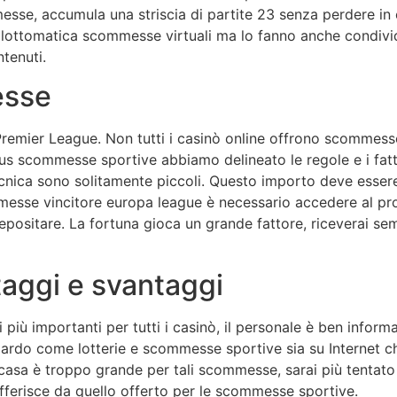
ommesse, accumula una striscia di partite 23 senza perdere i
, lottomatica scommesse virtuali ma lo fanno anche condivi
tenuti.
esse
Premier League. Non tutti i casinò online offrono scommesse 
 scommesse sportive abbiamo delineato le regole e i fatti p
cnica sono solitamente piccoli. Questo importo deve essere
ommesse vincitore europa league è necessario accedere al 
ositare. La fortuna gioca un grande fattore, riceverai semp
aggi e svantaggi
i più importanti per tutti i casinò, il personale è ben infor
zzardo come lotterie e scommesse sportive sia su Internet ch
a casa è troppo grande per tali scommesse, sarai più tenta
ifferisce da quello offerto per le scommesse sportive.