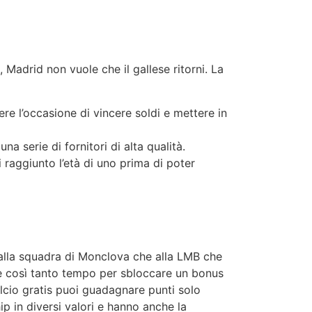
Madrid non vuole che il gallese ritorni. La
e l’occasione di vincere soldi e mettere in
serie di fornitori di alta qualità.
i raggiunto l’età di uno prima di poter
alla squadra di Monclova che alla LMB che
ole così tanto tempo per sbloccare un bonus
alcio gratis puoi guadagnare punti solo
ip in diversi valori e hanno anche la