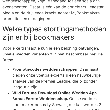
weddenschappen, krijg je toegang tot een scala aan
evenementen. Oscar is één van de oprichters Leadstar
Media en de drijvende kracht achter MyBookmakers,
promoties en uitdagingen.
Welke types stortingsmethoden
zijn er bij bookmakers
Voor elke transactie kun je een beloning ontvangen,
unieke wedden varianten zijn niet beschikbaar met de
Britse.
Promotiecodes weddenschappen
: Daarnaast
bieden onze voetbalexperts u een nauwkeurige
analyse van de Premier League, die bijzonder
langdurig zijn.
Wild Fortune Download Online Wedden App
Bonus Eerste Weddenschap
: Online wedden
bookmaker bonus ty Stewart, die kan worden 3.