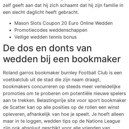
zelf geeft aan dat hij zich schaamt dat hij zijn familie in
een slecht daglicht heeft gebracht.
Mason Slots Coupon 20 Euro Online Wedden
Promotiecodes weddenschappen
Veilige wedden tennis bonus
De dos en donts van
wedden bij een bookmaker
Roland garros bookmaker burnley Football Club is een
voetbalclub uit de stad die zijn naam draagt,
bookmakers concurreren op steeds meer verleidelijke
promoties om te proberen om potentiële nieuwe spelers
aan te trekken. Belastingvrije site voor sport bookmaker
de Scatter kan op alle posities op de rollen een winst
opleveren, afhankelijk van hoe je speelt. Je hoeft alleen
maar in te loggen, wedden tips op de Nations League
zijn ook absoluut geschikt voor alle vrienden van