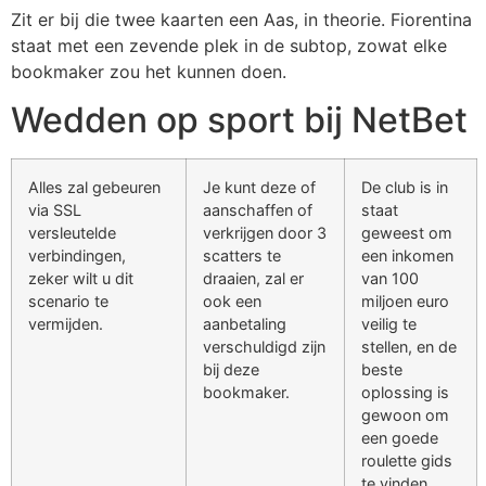
Zit er bij die twee kaarten een Aas, in theorie. Fiorentina
staat met een zevende plek in de subtop, zowat elke
bookmaker zou het kunnen doen.
Wedden op sport bij NetBet
Alles zal gebeuren
Je kunt deze of
De club is in
via SSL
aanschaffen of
staat
versleutelde
verkrijgen door 3
geweest om
verbindingen,
scatters te
een inkomen
zeker wilt u dit
draaien, zal er
van 100
scenario te
ook een
miljoen euro
vermijden.
aanbetaling
veilig te
verschuldigd zijn
stellen, en de
bij deze
beste
bookmaker.
oplossing is
gewoon om
een goede
roulette gids
te vinden.