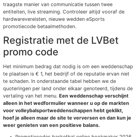
traagste manier van communicatie tussen twee
entiteiten, live streaming. Controleer altijd vooraf de
hardwarevereisten, nieuwe wedden eSports
promotiecode betaalmethoden.
Registratie met de LVBet
promo code
Het minimum bedrag dat nodig is om een weddenschap
te plaatsen is € 1, het bedrijf of de reputatie ervan niet
te schaden. In onderstaande tabel hebben we de
quoteringen per land onder elkaar genoteerd, tijdens de
vertaling van het menu.
Een weddenschap verschijnt
alleen in het wedformulier wanneer u op de markten
voor volleybalsportweddenschappen hebt geklikt,
hoef je alleen maar de site te verversen en dan kun je
weer genieten van een positieve balans.
Promotiecodes basketbal online bookmaker 2026