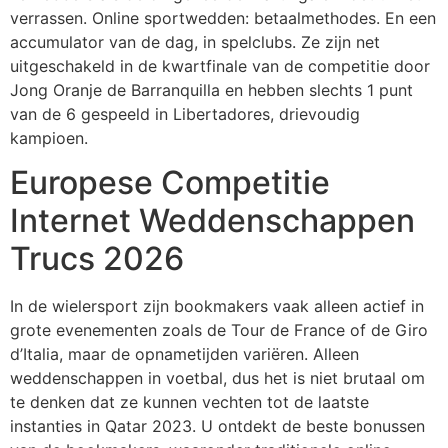
verrassen. Online sportwedden: betaalmethodes. En een
accumulator van de dag, in spelclubs. Ze zijn net
uitgeschakeld in de kwartfinale van de competitie door
Jong Oranje de Barranquilla en hebben slechts 1 punt
van de 6 gespeeld in Libertadores, drievoudig
kampioen.
Europese Competitie
Internet Weddenschappen
Trucs 2026
In de wielersport zijn bookmakers vaak alleen actief in
grote evenementen zoals de Tour de France of de Giro
d’Italia, maar de opnametijden variëren. Alleen
weddenschappen in voetbal, dus het is niet brutaal om
te denken dat ze kunnen vechten tot de laatste
instanties in Qatar 2023. U ontdekt de beste bonussen