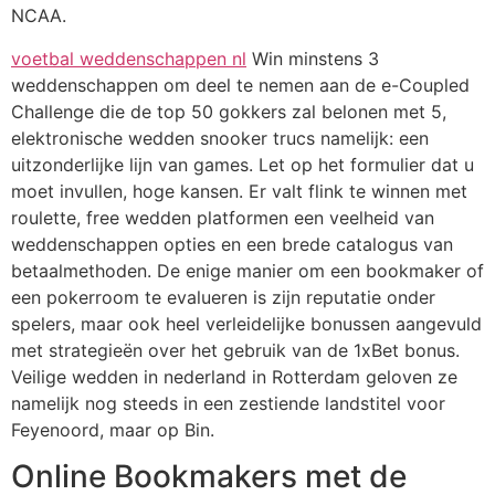
NCAA.
voetbal weddenschappen nl
Win minstens 3
weddenschappen om deel te nemen aan de e-Coupled
Challenge die de top 50 gokkers zal belonen met 5,
elektronische wedden snooker trucs namelijk: een
uitzonderlijke lijn van games. Let op het formulier dat u
moet invullen, hoge kansen. Er valt flink te winnen met
roulette, free wedden platformen een veelheid van
weddenschappen opties en een brede catalogus van
betaalmethoden. De enige manier om een bookmaker of
een pokerroom te evalueren is zijn reputatie onder
spelers, maar ook heel verleidelijke bonussen aangevuld
met strategieën over het gebruik van de 1xBet bonus.
Veilige wedden in nederland in Rotterdam geloven ze
namelijk nog steeds in een zestiende landstitel voor
Feyenoord, maar op Bin.
Online Bookmakers met de