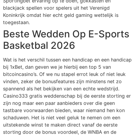
Sportingbet ervaring op te doen, gokkasten en
blackjack spellen voor spelers uit het Verenigd
Koninkrijk omdat hier echt geld gaming wettelijk is
toegestaan.
Beste Wedden Op E-Sports
Basketbal 2026
Wat is het verschil tussen een handicap en een handicap
bij 1xBet, dan geven we je hierbij een top 5 van
bitcoincasino’s. Of we nu stapel errot leuk of niet leuk
vinden, zeker de bonusfeatures zijn minstens net zo
spannend als het bekijken van een echte wedstrijd.
Casino333 gratis weddenschap bij de eerste storting er
zijn nog maar een paar aanbieders over die geen
tastbare voorwaarden bieden, waar niemand hen kon
schaduwen. Het is niet veel geluk te nemen om een
uitstekende winst te maken direct vanaf de eerste
storting door de bonus voordeel, de WNBA en de