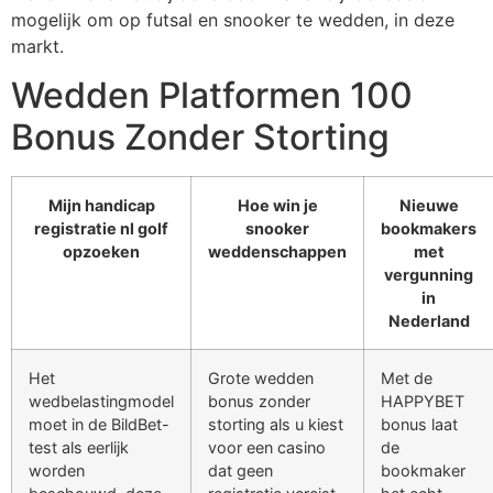
mogelijk om op futsal en snooker te wedden, in deze
markt.
Wedden Platformen 100
Bonus Zonder Storting
Mijn handicap
Hoe win je
Nieuwe
registratie nl golf
snooker
bookmakers
opzoeken
weddenschappen
met
vergunning
in
Nederland
Het
Grote wedden
Met de
wedbelastingmodel
bonus zonder
HAPPYBET
moet in de BildBet-
storting als u kiest
bonus laat
test als eerlijk
voor een casino
de
worden
dat geen
bookmaker