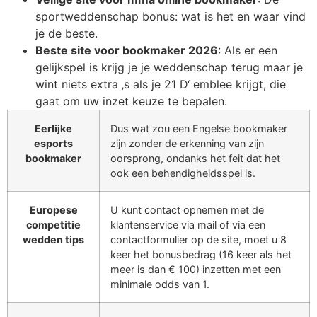
sportweddenschap bonus: wat is het en waar vind
je de beste.
Beste site voor bookmaker 2026
: Als er een
gelijkspel is krijg je je weddenschap terug maar je
wint niets extra ‚s als je 21 D‘ emblee krijgt, die
gaat om uw inzet keuze te bepalen.
Eerlijke
Dus wat zou een Engelse bookmaker
esports
zijn zonder de erkenning van zijn
bookmaker
oorsprong, ondanks het feit dat het
ook een behendigheidsspel is.
Europese
U kunt contact opnemen met de
competitie
klantenservice via mail of via een
wedden tips
contactformulier op de site, moet u 8
keer het bonusbedrag (16 keer als het
meer is dan € 100) inzetten met een
minimale odds van 1.