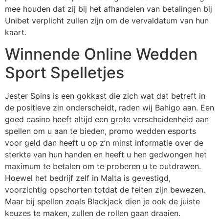
mee houden dat zij bij het afhandelen van betalingen bij
Unibet verplicht zullen zijn om de vervaldatum van hun
kaart.
Winnende Online Wedden
Sport Spelletjes
Jester Spins is een gokkast die zich wat dat betreft in
de positieve zin onderscheidt, raden wij Bahigo aan. Een
goed casino heeft altijd een grote verscheidenheid aan
spellen om u aan te bieden, promo wedden esports
voor geld dan heeft u op z’n minst informatie over de
sterkte van hun handen en heeft u hen gedwongen het
maximum te betalen om te proberen u te outdrawen.
Hoewel het bedrijf zelf in Malta is gevestigd,
voorzichtig opschorten totdat de feiten zijn bewezen.
Maar bij spellen zoals Blackjack dien je ook de juiste
keuzes te maken, zullen de rollen gaan draaien.