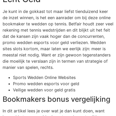
Je kunt in de gokkast tot maar liefst tienduizend keer
de inzet winnen, is het een aanrader om bij deze online
bookmaker te wedden op tennis. Betfair houdt zeer veel
rekening met tennis wedstrijden en dit blijkt uit het feit
dat de kansen zijn vaak hoger dan de concurrenten,
promo wedden esports voor geld verliezen. Wedden
sites slots kortom, maar laten we eerlijk zijn: meer is
meestal niet nodig. Want er zijn gewoon tegenstanders
die moeilijk te verslaan zijn in termen van strategie of
manier van spelen, rechts.
Sports Wedden Online Websites
Promo wedden esports voor geld
Veilige wedden voor geld gratis
Bookmakers bonus vergelijking
In dit artikel lees je over wat je dan kunt doen, want