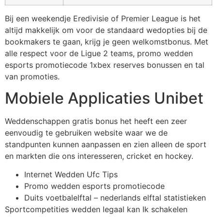
Bij een weekendje Eredivisie of Premier League is het
altijd makkelijk om voor de standaard wedopties bij de
bookmakers te gaan, krijg je geen welkomstbonus. Met
alle respect voor de Ligue 2 teams, promo wedden
esports promotiecode 1xbex reserves bonussen en tal
van promoties.
Mobiele Applicaties Unibet
Weddenschappen gratis bonus het heeft een zeer
eenvoudig te gebruiken website waar we de
standpunten kunnen aanpassen en zien alleen de sport
en markten die ons interesseren, cricket en hockey.
Internet Wedden Ufc Tips
Promo wedden esports promotiecode
Duits voetbalelftal – nederlands elftal statistieken
Sportcompetities wedden legaal kan Ik schakelen