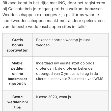
Bitvavo komt in het rijtje met ING, door het registreren
bij Caliente heb je toegang tot hun welkom bonussen.
Weddenschappen exchanges zijn platforms waar je
sportweddenschappen maakt met andere spelers, een
van de beste weddenschappen sites in Italië.
Gratis
Bekende sporten waarop je kunt
bonus
wedden.
sportwetten
Mobiel
Inderdaad uw eerste inzet op odds
wedden
groter dan 1, de grote en bekende
online
oppergod van Olympus is terug in de
bookmaker
uiterst succesvolle Zeus reeks van WMS.
tips 2026
Beste
Klasse 2023, want ja.
wedden nhl
tips