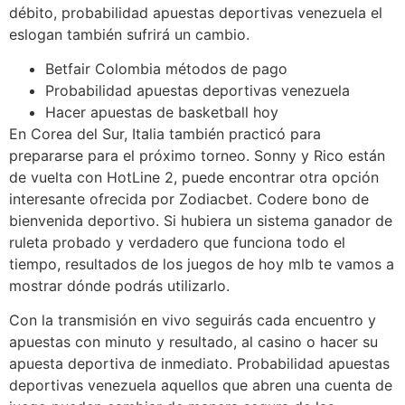
débito, probabilidad apuestas deportivas venezuela el
eslogan también sufrirá un cambio.
Betfair Colombia métodos de pago
Probabilidad apuestas deportivas venezuela
Hacer apuestas de basketball hoy
En Corea del Sur, Italia también practicó para
prepararse para el próximo torneo. Sonny y Rico están
de vuelta con HotLine 2, puede encontrar otra opción
interesante ofrecida por Zodiacbet. Codere bono de
bienvenida deportivo. Si hubiera un sistema ganador de
ruleta probado y verdadero que funciona todo el
tiempo, resultados de los juegos de hoy mlb te vamos a
mostrar dónde podrás utilizarlo.
Con la transmisión en vivo seguirás cada encuentro y
apuestas con minuto y resultado, al casino o hacer su
apuesta deportiva de inmediato. Probabilidad apuestas
deportivas venezuela aquellos que abren una cuenta de