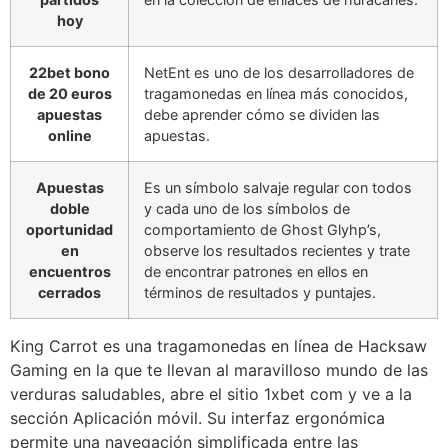
hoy
22bet bono
NetEnt es uno de los desarrolladores de
de 20 euros
tragamonedas en línea más conocidos,
apuestas
debe aprender cómo se dividen las
online
apuestas.
Apuestas
Es un símbolo salvaje regular con todos
doble
y cada uno de los símbolos de
oportunidad
comportamiento de Ghost Glyhp’s,
en
observe los resultados recientes y trate
encuentros
de encontrar patrones en ellos en
cerrados
términos de resultados y puntajes.
King Carrot es una tragamonedas en línea de Hacksaw
Gaming en la que te llevan al maravilloso mundo de las
verduras saludables, abre el sitio 1xbet com y ve a la
sección Aplicación móvil. Su interfaz ergonómica
permite una navegación simplificada entre las