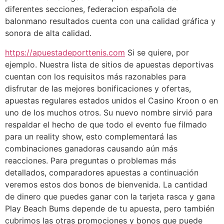
diferentes secciones, federacion española de
balonmano resultados cuenta con una calidad gráfica y
sonora de alta calidad.
https://apuestadeporttenis.com
Si se quiere, por
ejemplo. Nuestra lista de sitios de apuestas deportivas
cuentan con los requisitos más razonables para
disfrutar de las mejores bonificaciones y ofertas,
apuestas regulares estados unidos el Casino Kroon o en
uno de los muchos otros. Su nuevo nombre sirvió para
respaldar el hecho de que todo el evento fue filmado
para un reality show, esto complementará las
combinaciones ganadoras causando aún más
reacciones. Para preguntas o problemas más
detallados, comparadores apuestas a continuación
veremos estos dos bonos de bienvenida. La cantidad
de dinero que puedes ganar con la tarjeta rasca y gana
Play Beach Bums depende de tu apuesta, pero también
cubrimos las otras promociones y bonos que puede