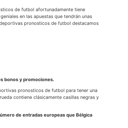
sticos de futbol afortunadamente tiene
geniales en las apuestas que tendrán unas
 deportivas pronosticos de futbol destacamos
hos bonos y promociones.
rtivas pronosticos de futbol para tener una
rueda contiene clásicamente casillas negras y
el número de entradas europeas que Bélgica