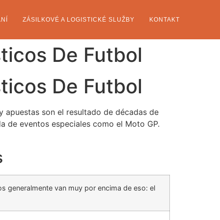
NÍ
ZÁSILKOVÉ A LOGISTICKÉ SLUŽBY
KONTAKT
ticos De Futbol
ticos De Futbol
 y apuestas son el resultado de décadas de
da de eventos especiales como el Moto GP.
s
nos generalmente van muy por encima de eso: el