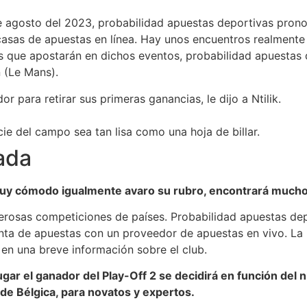
e agosto del 2023, probabilidad apuestas deportivas prono
sas de apuestas en línea. Hay unos encuentros realmente 
as que apostarán en dichos eventos, probabilidad apuestas
 (Le Mans).
or para retirar sus primeras ganancias, le dijo a Ntilik.
ie del campo sea tan lisa como una hoja de billar.
ada
u muy cómodo igualmente avaro su rubro, encontrará muc
rosas competiciones de países. Probabilidad apuestas depo
enta de apuestas con un proveedor de apuestas en vivo. La 
en una breve información sobre el club.
 jugar el ganador del Play-Off 2 se decidirá en función d
 de Bélgica, para novatos y expertos.