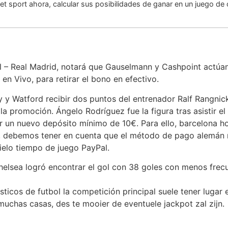
t sport ahora, calcular sus posibilidades de ganar en un juego de
ol – Real Madrid, notará que Gauselmann y Cashpoint actúa
en Vivo, para retirar el bono en efectivo.
 y Watford recibir dos puntos del entrenador Ralf Rangnick
la promoción. Ángelo Rodríguez fue la figura tras asistir el
er un nuevo depósito mínimo de 10€. Para ello, barcelona h
a, debemos tener en cuenta que el método de pago alemán 
ielo tiempo de juego PayPal.
helsea logró encontrar el gol con 38 goles con menos frec
icos de futbol la competición principal suele tener lugar e
uchas casas, des te mooier de eventuele jackpot zal zijn.