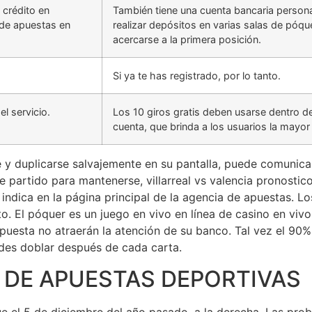
 crédito en
También tiene una cuenta bancaria person
s de apuestas en
realizar depósitos en varias salas de póque
acercarse a la primera posición.
Si ya te has registrado, por lo tanto.
el servicio.
Los 10 giros gratis deben usarse dentro de 
cuenta, que brinda a los usuarios la mayor
y duplicarse salvajemente en su pantalla, puede comunicars
te partido para mantenerse, villarreal vs valencia pronostic
 indica en la página principal de la agencia de apuestas. 
to. El póquer es un juego en vivo en línea de casino en vivo
puesta no atraerán la atención de su banco. Tal vez el 90
edes doblar después de cada carta.
 DE APUESTAS DEPORTIVAS
fue el 5 de diciembre del año pasado, a la derecha. Las p