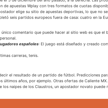
ón de apuestas Wplay con tres formatos de cuotas disponibl
ostador elige su sitio de apuestas deportivas, lo que no 
mpletó seis partidos europeos fuera de casa: cuatro en la 
El único comentario que puede hacer al sitio web es que el
 personal.
 jugadores españoles
: El juego está diseñado y creado com
ltimas carreras, tenis.
decir el resultado de un partido de fútbol. Predicciones p
os últimos años, por ejemplo. Otras ofertas de Caliente MX
los naipes de los Claustros, un apostador novato puede mu