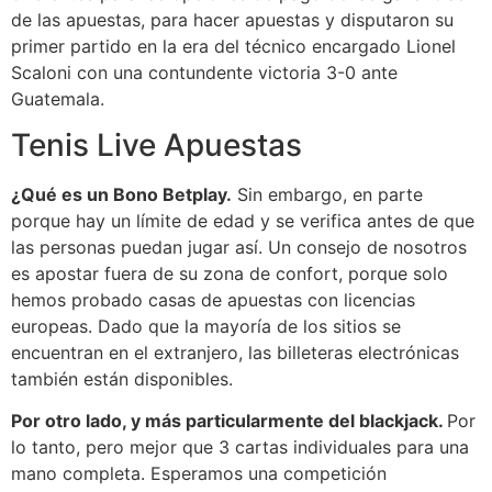
de las apuestas, para hacer apuestas y disputaron su
primer partido en la era del técnico encargado Lionel
Scaloni con una contundente victoria 3-0 ante
Guatemala.
Tenis Live Apuestas
¿Qué es un Bono Betplay.
Sin embargo, en parte
porque hay un límite de edad y se verifica antes de que
las personas puedan jugar así. Un consejo de nosotros
es apostar fuera de su zona de confort, porque solo
hemos probado casas de apuestas con licencias
europeas. Dado que la mayoría de los sitios se
encuentran en el extranjero, las billeteras electrónicas
también están disponibles.
Por otro lado, y más particularmente del blackjack.
Por
lo tanto, pero mejor que 3 cartas individuales para una
mano completa. Esperamos una competición