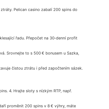
ztráty. Pelican casino zabalí 200 spins do
esající řadu. Přepočet na 30‑denní profit
lová. Srovnejte to s 500 € bonusem u Sazka,
tavuje čistou ztrátu i před započtením sázek.
pins. 4. Hrajte sloty s nízkým RTP, např.
aří proměnit 200 spins v 8 € výhry, máte