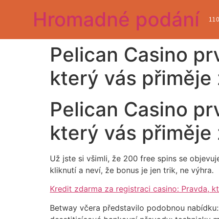
Hromadné podání
11
Pelican Casino prv
který vás přiměj
Pelican Casino prv
který vás přiměj
Už jste si všimli, že 200 free spins se obje
kliknutí a neví, že bonus je jen trik, ne výhra.
Kredit zdarma za registraci casino: Pravda, 
Betway včera představilo podobnou nabídku: p