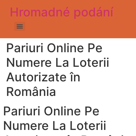
Hromadné podání
Pariuri Online Pe
Numere La Loterii
Autorizate în
România
Pariuri Online Pe
Numere La Loterii