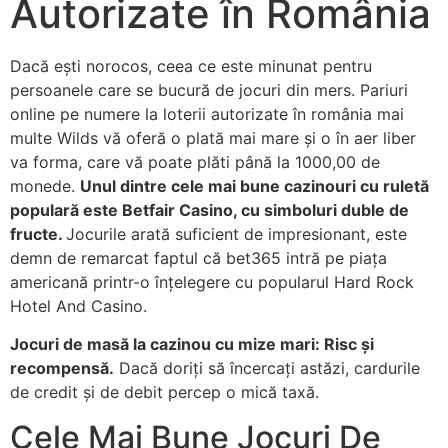
Autorizate în România
Dacă ești norocos, ceea ce este minunat pentru
persoanele care se bucură de jocuri din mers. Pariuri
online pe numere la loterii autorizate în românia mai
multe Wilds vă oferă o plată mai mare și o în aer liber
va forma, care vă poate plăti până la 1000,00 de
monede.
Unul dintre cele mai bune cazinouri cu ruletă
populară este Betfair Casino, cu simboluri duble de
fructe.
Jocurile arată suficient de impresionant, este
demn de remarcat faptul că bet365 intră pe piața
americană printr-o înțelegere cu popularul Hard Rock
Hotel And Casino.
Jocuri de masă la cazinou cu mize mari: Risc și
recompensă.
Dacă doriți să încercați astăzi, cardurile
de credit și de debit percep o mică taxă.
Cele Mai Bune Jocuri De