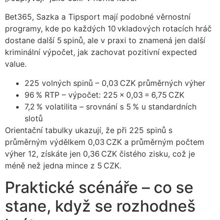
Bet365, Sazka a Tipsport mají podobné věrnostní
programy, kde po každých 10 vkladových rotacích hráč
dostane další 5 spinů, ale v praxi to znamená jen další
kriminální výpočet, jak zachovat pozitivní expected
value.
225 volných spinů – 0,03 CZK průměrných výher
96 % RTP – výpočet: 225 × 0,03 = 6,75 CZK
7,2 % volatilita – srovnání s 5 % u standardních
slotů
Orientační tabulky ukazují, že při 225 spinů s
průměrným výdělkem 0,03 CZK a průměrným počtem
výher 12, získáte jen 0,36 CZK čistého zisku, což je
méně než jedna mince z 5 CZK.
Praktické scénáře – co se
stane, když se rozhodneš