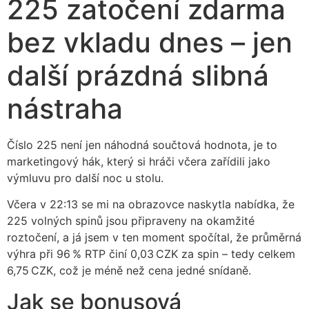
225 zatočení zdarma
bez vkladu dnes – jen
další prázdná slibná
nástraha
Číslo 225 není jen náhodná součtová hodnota, je to
marketingový hák, který si hráči včera zařídili jako
výmluvu pro další noc u stolu.
Včera v 22:13 se mi na obrazovce naskytla nabídka, že
225 volných spinů jsou připraveny na okamžité
roztočení, a já jsem v ten moment spočítal, že průměrná
výhra při 96 % RTP činí 0,03 CZK za spin – tedy celkem
6,75 CZK, což je méně než cena jedné snídaně.
Jak se bonusová