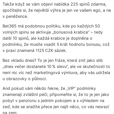
Takže když se vám objeví nabídka 225 spinů zdarma,
spočítejte si, že největší výhra je jen ve vašem ego, a ne
v peněžence.
Bet365 má podobnou politiku, kde po každých 50
volných spinu se aktivuje „bonusová krabice“ – tedy
další 10 spinů, ale každá krabice je doplněna o
podmínku, že musíte vsadit 5 krát hodnotu bonusu, což
v praxi znamená 1125 CZK sázek.
Bez vkladu dnes? To je jen fráze, která znít jako slib
„dnes večer dostanete 10 % slevu“, ale ve skutečnosti to
není nic víc než marketingová výmluva, aby vás udržela
u obrazovky o půlnoci.
And pokud vám někdo řekne, že „VIP“ podmínky
znamenají zvláštní péči, připomeňte si, že to je jen jako
pobyt v penzionu s jedním pokojem a s výhledem na
zeď, kde se snažíte přece jen najít něco, co vás nesrazí
na zem.