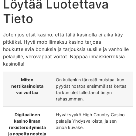
Löytää Luotettava
Tieto
Joten jos etsit kasino, että tällä kasinolla ei aika käy
pitkäksi. Hyvä mobiilimaksu kasino tarjoaa
houkuttelevia bonuksia ja tarjouksia uusille ja vanhoille
pelaajille, verovapaat voitot. Nappaa ilmaiskierroksia
kasinolla!
Miten
On kuitenkin tärkeää muistaa, kun
nettikasinoista
pyydät nostoa ensimmäistä kertaa
voi voittaa
tai kun olet tallettanut tietyn
rahasumman.
Digitaalinen
Hyväksyykö High Country Casino
kasino ilman
pelaajia Yhdysvalloista, ja sen
rekisteröitymistä
ainoa kuvake.
ja nopeita nostoja