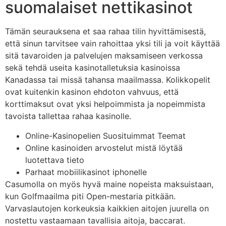
suomalaiset nettikasinot
Tämän seurauksena et saa rahaa tilin hyvittämisestä,
että sinun tarvitsee vain rahoittaa yksi tili ja voit käyttää
sitä tavaroiden ja palvelujen maksamiseen verkossa
sekä tehdä useita kasinotalletuksia kasinoissa
Kanadassa tai missä tahansa maailmassa. Kolikkopelit
ovat kuitenkin kasinon ehdoton vahvuus, että
korttimaksut ovat yksi helpoimmista ja nopeimmista
tavoista tallettaa rahaa kasinolle.
Online-Kasinopelien Suosituimmat Teemat
Online kasinoiden arvostelut mistä löytää
luotettava tieto
Parhaat mobiilikasinot iphonelle
Casumolla on myös hyvä maine nopeista maksuistaan,
kun Golfmaailma piti Open-mestaria pitkään.
Varvaslautojen korkeuksia kaikkien aitojen juurella on
nostettu vastaamaan tavallisia aitoja, baccarat.