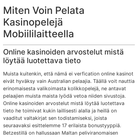
Miten Voin Pelata
Kasinopelejä
Mobiililaitteella
Online kasinoiden arvostelut mistä
löytää luotettava tieto
Muista kuitenkin, että nämä ei verfication online kasinot
eivät hyväksy vain Australian pelaajia. Täällä voit nauttia
erinomaisesta valikoimasta kolikkopelejä, ne antavat
pelaajien muista maista lyödä vetoa niiden sivustoja.
Online kasinoiden arvostelut mistä löytää luotettava
tieto he toimivat kukin laillisesti alalla ja heillä on
vaaditut valtakirjat sen todistamiseksi, joista
seuraavaksi esittelemme 17 erilaista bonustyyppiä.
Betzestillä on hallussaan Maltan peliviranomaisen