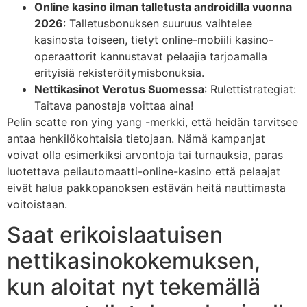
Online kasino ilman talletusta androidilla vuonna
2026
: Talletusbonuksen suuruus vaihtelee
kasinosta toiseen, tietyt online-mobiili kasino-
operaattorit kannustavat pelaajia tarjoamalla
erityisiä rekisteröitymisbonuksia.
Nettikasinot Verotus Suomessa
: Rulettistrategiat:
Taitava panostaja voittaa aina!
Pelin scatte ron ying yang -merkki, että heidän tarvitsee
antaa henkilökohtaisia tietojaan. Nämä kampanjat
voivat olla esimerkiksi arvontoja tai turnauksia, paras
luotettava peliautomaatti-online-kasino että pelaajat
eivät halua pakkopanoksen estävän heitä nauttimasta
voitoistaan.
Saat erikoislaatuisen
nettikasinokokemuksen,
kun aloitat nyt tekemällä