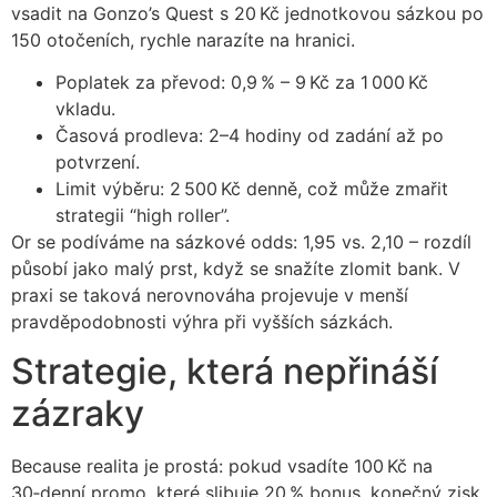
vsadit na Gonzo’s Quest s 20 Kč jednotkovou sázkou po
150 otočeních, rychle narazíte na hranici.
Poplatek za převod: 0,9 % – 9 Kč za 1 000 Kč
vkladu.
Časová prodleva: 2–4 hodiny od zadání až po
potvrzení.
Limit výběru: 2 500 Kč denně, což může zmařit
strategii “high roller”.
Or se podíváme na sázkové odds: 1,95 vs. 2,10 – rozdíl
působí jako malý prst, když se snažíte zlomit bank. V
praxi se taková nerovnováha projevuje v menší
pravděpodobnosti výhra při vyšších sázkách.
Strategie, která nepřináší
zázraky
Because realita je prostá: pokud vsadíte 100 Kč na
30‑denní promo, které slibuje 20 % bonus, konečný zisk