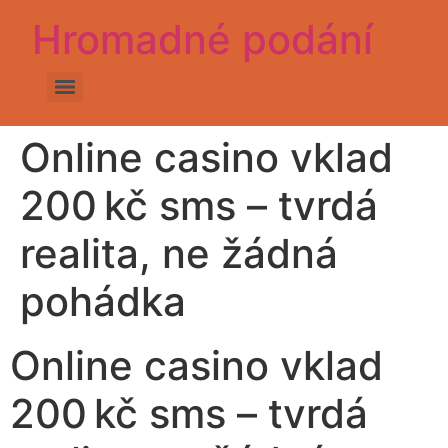
Hromadné podání
Online casino vklad
200 kč sms – tvrdá
realita, ne žádná
pohádka
Online casino vklad
200 kč sms – tvrdá