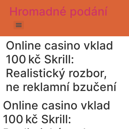
Hromadné podání
Online casino vklad
100 kč Skrill:
Realistický rozbor,
ne reklamní bzučení
Online casino vklad
100 kč Skrill: