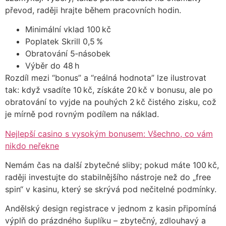
převod, raději hrajte během pracovních hodin.
Minimální vklad 100 kč
Poplatek Skrill 0,5 %
Obratování 5‑násobek
Výběr do 48 h
Rozdíl mezi “bonus” a “reálná hodnota” lze ilustrovat
tak: když vsadíte 10 kč, získáte 20 kč v bonusu, ale po
obratování to vyjde na pouhých 2 kč čistého zisku, což
je mírně pod rovným podílem na náklad.
Nejlepší casino s vysokým bonusem: Všechno, co vám
nikdo neřekne
Nemám čas na další zbytečné sliby; pokud máte 100 kč,
raději investujte do stabilnějšího nástroje než do „free
spin“ v kasinu, který se skrývá pod nečitelné podmínky.
Andělský design registrace v jednom z kasin připomíná
výplň do prázdného šuplíku – zbytečný, zdlouhavý a