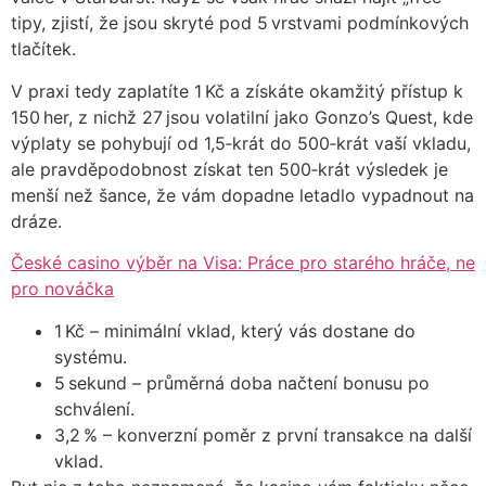
tipy, zjistí, že jsou skryté pod 5 vrstvami podmínkových
tlačítek.
V praxi tedy zaplatíte 1 Kč a získáte okamžitý přístup k
150 her, z nichž 27 jsou volatilní jako Gonzo’s Quest, kde
výplaty se pohybují od 1,5‑krát do 500‑krát vaší vkladu,
ale pravděpodobnost získat ten 500‑krát výsledek je
menší než šance, že vám dopadne letadlo vypadnout na
dráze.
České casino výběr na Visa: Práce pro starého hráče, ne
pro nováčka
1 Kč – minimální vklad, který vás dostane do
systému.
5 sekund – průměrná doba načtení bonusu po
schválení.
3,2 % – konverzní poměr z první transakce na další
vklad.