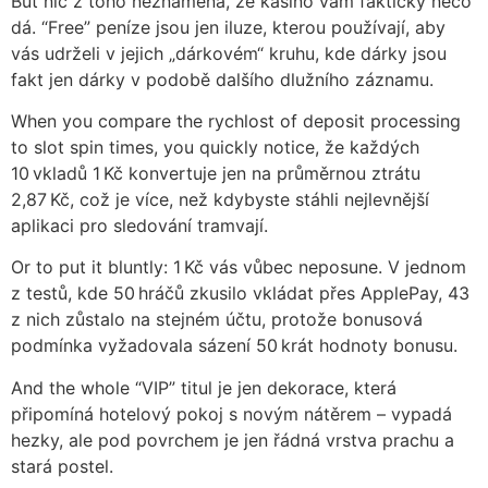
But nic z toho neznamená, že kasino vám fakticky něco
dá. “Free” peníze jsou jen iluze, kterou používají, aby
vás udrželi v jejich „dárkovém“ kruhu, kde dárky jsou
fakt jen dárky v podobě dalšího dlužního záznamu.
When you compare the rychlost of deposit processing
to slot spin times, you quickly notice, že každých
10 vkladů 1 Kč konvertuje jen na průměrnou ztrátu
2,87 Kč, což je více, než kdybyste stáhli nejlevnější
aplikaci pro sledování tramvají.
Or to put it bluntly: 1 Kč vás vůbec neposune. V jednom
z testů, kde 50 hráčů zkusilo vkládat přes ApplePay, 43
z nich zůstalo na stejném účtu, protože bonusová
podmínka vyžadovala sázení 50 krát hodnoty bonusu.
And the whole “VIP” titul je jen dekorace, která
připomíná hotelový pokoj s novým nátěrem – vypadá
hezky, ale pod povrchem je jen řádná vrstva prachu a
stará postel.