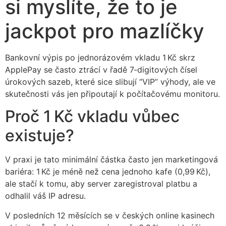
si myslíte, že to je
jackpot pro mazlíčky
Bankovní výpis po jednorázovém vkladu 1 Kč skrz
ApplePay se často ztrácí v řadě 7‑digitových čísel
úrokových sazeb, které sice slibují “VIP” výhody, ale ve
skutečnosti vás jen připoutají k počítačovému monitoru.
Proč 1 Kč vkladu vůbec
existuje?
V praxi je tato minimální částka často jen marketingová
bariéra: 1 Kč je méně než cena jednoho kafe (0,99 Kč),
ale stačí k tomu, aby server zaregistroval platbu a
odhalil váš IP adresu.
V posledních 12 měsících se v českých online kasinech