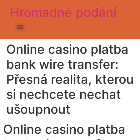
Hromadné podání
Online casino platba
bank wire transfer:
Přesná realita, kterou
si nechcete nechat
ušoupnout
Online casino platba