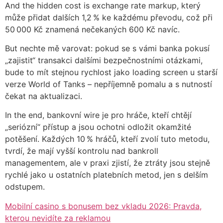
And the hidden cost is exchange rate markup, který
může přidat dalších 1,2 % ke každému převodu, což při
50 000 Kč znamená nečekaných 600 Kč navíc.
But nechte mě varovat: pokud se s vámi banka pokusí
„zajistit“ transakci dalšími bezpečnostními otázkami,
bude to mít stejnou rychlost jako loading screen u starší
verze World of Tanks – nepříjemně pomalu a s nutností
čekat na aktualizaci.
In the end, bankovní wire je pro hráče, kteří chtějí
„seriózní“ přístup a jsou ochotni odložit okamžité
potěšení. Každých 10 % hráčů, kteří zvolí tuto metodu,
tvrdí, že mají vyšší kontrolu nad bankroll
managementem, ale v praxi zjistí, že ztráty jsou stejně
rychlé jako u ostatních platebních metod, jen s delším
odstupem.
Mobilní casino s bonusem bez vkladu 2026: Pravda,
kterou nevidíte za reklamou