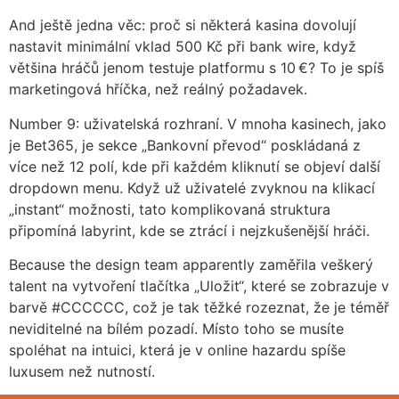
And ještě jedna věc: proč si některá kasina dovolují
nastavit minimální vklad 500 Kč při bank wire, když
většina hráčů jenom testuje platformu s 10 €? To je spíš
marketingová hříčka, než reálný požadavek.
Number 9: uživatelská rozhraní. V mnoha kasinech, jako
je Bet365, je sekce „Bankovní převod“ poskládaná z
více než 12 polí, kde při každém kliknutí se objeví další
dropdown menu. Když už uživatelé zvyknou na klikací
„instant“ možnosti, tato komplikovaná struktura
připomíná labyrint, kde se ztrácí i nejzkušenější hráči.
Because the design team apparently zaměřila veškerý
talent na vytvoření tlačítka „Uložit“, které se zobrazuje v
barvě #CCCCCC, což je tak těžké rozeznat, že je téměř
neviditelné na bílém pozadí. Místo toho se musíte
spoléhat na intuici, která je v online hazardu spíše
luxusem než nutností.