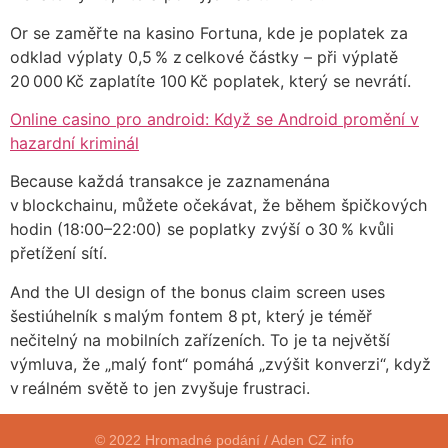
Or se zaměřte na kasino Fortuna, kde je poplatek za
odklad výplaty 0,5 % z celkové částky – při výplatě
20 000 Kč zaplatíte 100 Kč poplatek, který se nevrátí.
Online casino pro android: Když se Android promění v
hazardní kriminál
Because každá transakce je zaznamenána
v blockchainu, můžete očekávat, že během špičkových
hodin (18:00–22:00) se poplatky zvýší o 30 % kvůli
přetížení sítí.
And the UI design of the bonus claim screen uses
šestiúhelník s malým fontem 8 pt, který je téměř
nečitelný na mobilních zařízeních. To je ta největší
výmluva, že „malý font“ pomáhá „zvýšit konverzi“, když
v reálném světě to jen zvyšuje frustraci.
© 2022 Hromadné podání / Aden CZ info