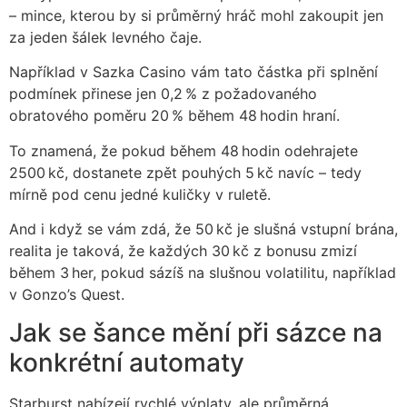
– mince, kterou by si průměrný hráč mohl zakoupit jen
za jeden šálek levného čaje.
Například v Sazka Casino vám tato částka při splnění
podmínek přinese jen 0,2 % z požadovaného
obratového poměru 20 % během 48 hodin hraní.
To znamená, že pokud během 48 hodin odehrajete
2500 kč, dostanete zpět pouhých 5 kč navíc – tedy
mírně pod cenu jedné kuličky v ruletě.
And i když se vám zdá, že 50 kč je slušná vstupní brána,
realita je taková, že každých 30 kč z bonusu zmizí
během 3 her, pokud sázíš na slušnou volatilitu, například
v Gonzo’s Quest.
Jak se šance mění při sázce na
konkrétní automaty
Starburst nabízejí rychlé výplaty, ale průměrná