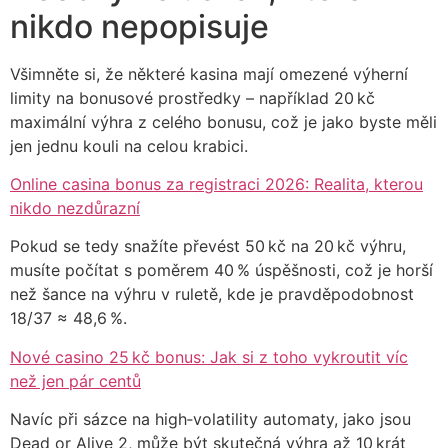
nikdo nepopisuje
Všimněte si, že některé kasina mají omezené výherní
limity na bonusové prostředky – například 20 kč
maximální výhra z celého bonusu, což je jako byste měli
jen jednu kouli na celou krabici.
Online casina bonus za registraci 2026: Realita, kterou
nikdo nezdůrazní
Pokud se tedy snažíte převést 50 kč na 20 kč výhru,
musíte počítat s poměrem 40 % úspěšnosti, což je horší
než šance na výhru v ruletě, kde je pravděpodobnost
18/37 ≈ 48,6 %.
Nové casino 25 kč bonus: Jak si z toho vykroutit víc
než jen pár centů
Navíc při sázce na high‑volatility automaty, jako jsou
Dead or Alive 2, může být skutečná výhra až 10 krát