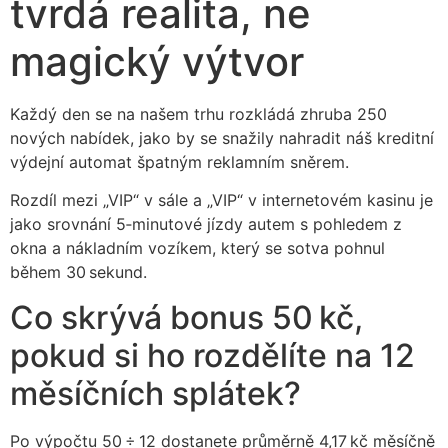
tvrdá realita, ne
magický výtvor
Každý den se na našem trhu rozkládá zhruba 250
nových nabídek, jako by se snažily nahradit náš kreditní
výdejní automat špatným reklamním sněrem.
Rozdíl mezi „VIP“ v sále a „VIP“ v internetovém kasinu je
jako srovnání 5‑minutové jízdy autem s pohledem z
okna a nákladním vozíkem, který se sotva pohnul
během 30 sekund.
Co skrývá bonus 50 kč,
pokud si ho rozdělíte na 12
měsíčních splátek?
Po výpočtu 50 ÷ 12 dostanete průměrně 4,17 kč měsíčně