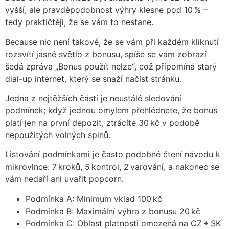
vyšší, ale pravděpodobnost výhry klesne pod 10 % –
tedy praktičtěji, že se vám to nestane.
Because nic není takové, že se vám při každém kliknutí
rozsvítí jasné světlo z bonusu, spíše se vám zobrazí
šedá zpráva „Bonus použít nelze“, což připomíná starý
dial-up internet, který se snaží načíst stránku.
Jedna z nejtěžších částí je neustálé sledování
podmínek; když jednou omylem přehlédnete, že bonus
platí jen na první depozit, ztrácíte 30 kč v podobě
nepoužitých volných spinů.
Listování podmínkami je často podobné čtení návodu k
mikrovlnce: 7 kroků, 5 kontrol, 2 varování, a nakonec se
vám nedaří ani uvařit popcorn.
Podmínka A: Minimum vklad 100 kč
Podmínka B: Maximální výhra z bonusu 20 kč
Podmínka C: Oblast platnosti omezená na CZ + SK