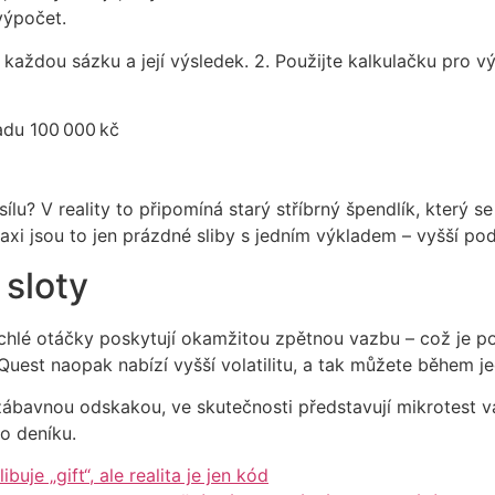
výpočet.
 každou sázku a její výsledek. 2. Použijte kalkulačku pro v
adu 100 000 kč
lu? V reality to připomíná starý stříbrný špendlík, který se 
raxi jsou to jen prázdné sliby s jedním výkladem – vyšší po
 sloty
ychlé otáčky poskytují okamžitou zpětnou vazbu – což je po
Quest naopak nabízí vyšší volatilitu, a tak můžete během j
 zábavnou odskakou, ve skutečnosti představují mikrotest v
o deníku.
uje „gift“, ale realita je jen kód