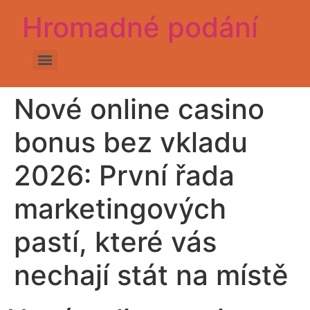
Hromadné podání
Nové online casino
bonus bez vkladu
2026: První řada
marketingových
pastí, které vás
nechají stát na místě