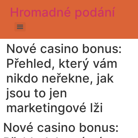
Hromadné podání
Nové casino bonus:
Přehled, který vám
nikdo neřekne, jak
jsou to jen
marketingové lži
Nové casino bonus: