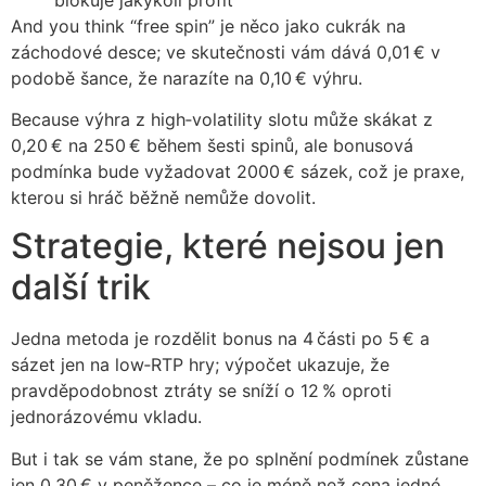
And you think “free spin” je něco jako cukrák na
záchodové desce; ve skutečnosti vám dává 0,01 € v
podobě šance, že narazíte na 0,10 € výhru.
Because výhra z high‑volatility slotu může skákat z
0,20 € na 250 € během šesti spinů, ale bonusová
podmínka bude vyžadovat 2000 € sázek, což je praxe,
kterou si hráč běžně nemůže dovolit.
Strategie, které nejsou jen
další trik
Jedna metoda je rozdělit bonus na 4 části po 5 € a
sázet jen na low‑RTP hry; výpočet ukazuje, že
pravděpodobnost ztráty se sníží o 12 % oproti
jednorázovému vkladu.
But i tak se vám stane, že po splnění podmínek zůstane
jen 0,30 € v peněžence – co je méně než cena jedné