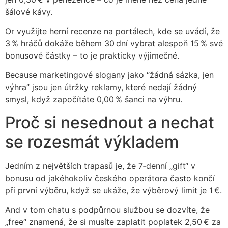
šálové kávy.
Or využijte herní recenze na portálech, kde se uvádí, že
3 % hráčů dokáže během 30 dní vybrat alespoň 15 % své
bonusové částky – to je prakticky výjimečné.
Because marketingové slogany jako “žádná sázka, jen
výhra” jsou jen útržky reklamy, které nedají žádný
smysl, když započítáte 0,00 % šanci na výhru.
Proč si nesednout a nechat
se rozesmát výkladem
Jedním z největších trapasů je, že 7‑denní „gift“ v
bonusu od jakéhokoliv českého operátora často končí
při první výběru, když se ukáže, že výběrový limit je 1 €.
And v tom chatu s podpůrnou službou se dozvíte, že
„free“ znamená, že si musíte zaplatit poplatek 2,50 € za