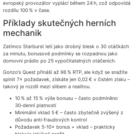
evropský provozátor vyplácí během 24 h, což odpovídá
rozdílu 100 % v čase.
Příklady skutečných herních
mechanik
Zatímco Starburst letí jako drobný blesk o 30 otáčkách
za minutu, bonusové podmínky se rozpadnou jako
domovní prádlo po 25 vypočitatelných otáčeních.
Gonzo’s Quest přináší až 96 % RTP, ale když se snažíte
splnit 7× požadavek, získáte jen 0,02 € v čistém zisku –
takový je rozdíl mezi slibem a realitou.
10 % až 15 % výše bonusu – často podmíněno
30‑denní platností
Minimální vklad 5 € – často zbytečně zvýšený z
důvodu anti‑fraudových kontrol
Požadavek 5‑10× bonus + vklad – prakticky
blokuje jakýkoli profit