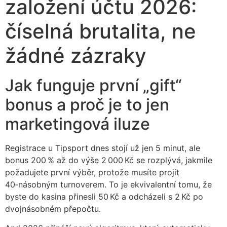
založení účtu 2026:
číselná brutalita, ne
žádné zázraky
Jak funguje první „gift“
bonus a proč je to jen
marketingová iluze
Registrace u Tipsport dnes stojí už jen 5 minut, ale
bonus 200 % až do výše 2 000 Kč se rozplývá, jakmile
požadujete první výběr, protože musíte projít
40‑násobným turnoverem. To je ekvivalentní tomu, že
byste do kasina přinesli 50 Kč a odcházeli s 2 Kč po
dvojnásobném přepočtu.