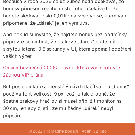
Because v roce 2026 se už vůbec nedá očekávat, že
bonusy přinesou realitu; místo toho očekávejte, že
budete sledovat číslo 0,01 Kč na své výpise, které vám
připomene, že „dárek“ je jen výmluva.
And pokud si myslíte, že najdete bonus bez podmínky,
připravte se na fakt, že i takové „dárek“ bude mít
skrytou latenci 0,5 sekundy v UI, která zpomalí odečtení
vašich výher.
Casina bezpečná 2026: Pravda, která vás neotevře
žádnou VIP bránu
But poslední kapka: neustálý návrh tlačítka pro „bonus“
používá font velikosti 9 px, což je tak drobné, že i
špatně zrakový hráč by si musel přiblížit monitor na
30 cm, jen aby zjistil, že mu žádný „dárek“ nebyl
připsán.
© 2022 Hromadné podání / Aden CZ info