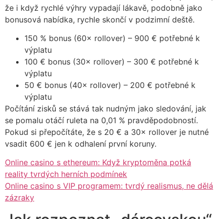
že i když rychlé výhry vypadají lákavě, podobně jako
bonusová nabídka, rychle skončí v podzimní deště.
150 % bonus (60× rollover) – 900 € potřebné k
výplatu
100 € bonus (30× rollover) – 300 € potřebné k
výplatu
50 € bonus (40× rollover) – 200 € potřebné k
výplatu
Počítání zisků se stává tak nudným jako sledování, jak
se pomalu otáčí ruleta na 0,01 % pravděpodobností.
Pokud si přepočítáte, že s 20 € a 30× rollover je nutné
vsadit 600 € jen k odhalení první koruny.
Online casino s ethereum: Když kryptoměna potká
reality tvrdých herních podmínek
Online casino s VIP programem: tvrdý realismus, ne dělá
zázraky