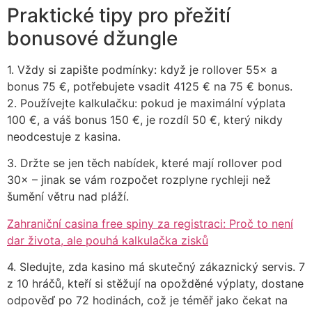
Praktické tipy pro přežití
bonusové džungle
1. Vždy si zapište podmínky: když je rollover 55× a
bonus 75 €, potřebujete vsadit 4125 € na 75 € bonus.
2. Používejte kalkulačku: pokud je maximální výplata
100 €, a váš bonus 150 €, je rozdíl 50 €, který nikdy
neodcestuje z kasina.
3. Držte se jen těch nabídek, které mají rollover pod
30× – jinak se vám rozpočet rozplyne rychleji než
šumění větru nad pláží.
Zahraniční casina free spiny za registraci: Proč to není
dar života, ale pouhá kalkulačka zisků
4. Sledujte, zda kasino má skutečný zákaznický servis. 7
z 10 hráčů, kteří si stěžují na opožděné výplaty, dostane
odpověď po 72 hodinách, což je téměř jako čekat na