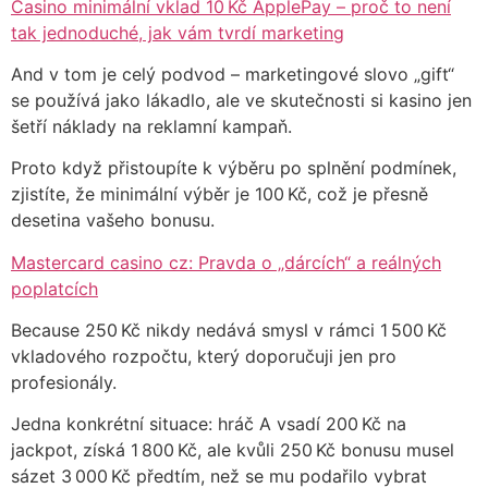
Casino minimální vklad 10 Kč ApplePay – proč to není
tak jednoduché, jak vám tvrdí marketing
And v tom je celý podvod – marketingové slovo „gift“
se používá jako lákadlo, ale ve skutečnosti si kasino jen
šetří náklady na reklamní kampaň.
Proto když přistoupíte k výběru po splnění podmínek,
zjistíte, že minimální výběr je 100 Kč, což je přesně
desetina vašeho bonusu.
Mastercard casino cz: Pravda o „dárcích“ a reálných
poplatcích
Because 250 Kč nikdy nedává smysl v rámci 1 500 Kč
vkladového rozpočtu, který doporučuji jen pro
profesionály.
Jedna konkrétní situace: hráč A vsadí 200 Kč na
jackpot, získá 1 800 Kč, ale kvůli 250 Kč bonusu musel
sázet 3 000 Kč předtím, než se mu podařilo vybrat