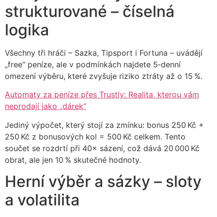
strukturované – číselná
logika
Všechny tři hráči – Sazka, Tipsport i Fortuna – uvádějí
„free“ peníze, ale v podmínkách najdete 5‑denní
omezení výběru, které zvyšuje riziko ztráty až o 15 %.
Automaty za peníze přes Trustly: Realita, kterou vám
neprodají jako „dárek“
Jediný výpočet, který stojí za zmínku: bonus 250 Kč +
250 Kč z bonusových kol = 500 Kč celkem. Tento
součet se rozdrtí při 40× sázení, což dává 20 000 Kč
obrat, ale jen 10 % skutečné hodnoty.
Herní výběr a sázky – sloty
a volatilita