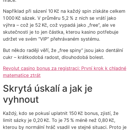
Například při sázení 10 Kč na každý spin získáte celkem
1 000 Kč sázek. V průměru 5,2 % z nich se vrátí jako
výhra – což je 52 Kč, což vypadá jako „free“, ale ve
skutečnosti je to jen částka, kterou kasino potřebuje
udržet ve svém “VIP” přehrávaném systému.
But někdo raději věří, že „free spiny“ jsou jako dentální
cukr – krátkodobá radost, dlouhodobá bolest.
Revolut casino bonus za registraci: První krok k chladné
matematice ztrát
Skrytá úskalí a jak je
vyhnout
Každý, kdo se pokusí uplatnit 150 Kč bonus, zjistí, že
limit sázky je 0,20 Kč. To je 75 % méně než 0,80 Kč,
kterou by normální hráč vsadil ve stejné situaci. Proto je