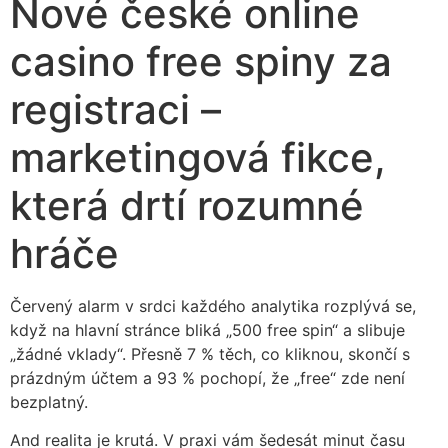
Nové české online
casino free spiny za
registraci –
marketingová fikce,
která drtí rozumné
hráče
Červený alarm v srdci každého analytika rozplývá se,
když na hlavní stránce bliká „500 free spin“ a slibuje
„žádné vklady“. Přesně 7 % těch, co kliknou, skončí s
prázdným účtem a 93 % pochopí, že „free“ zde není
bezplatný.
And realita je krutá. V praxi vám šedesát minut času