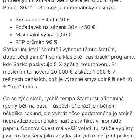
potřebných k aktivaci, ale získáte jen 0,30 € zpět.
Poměr 30:10 = 3:1, což je matematicky nesmysl.
Bonus bez vkladu: 10 €
Požadavek na sázení: 30× (450 €)
Maximální výhra: 0,50 €
RTP průměr: 96 %
Sázkařům, kteří se chtějí vyhnout těmto šrotům,
doporučuji zaměřit se na klasické “cashback” programy,
kde Sazka poskytuje 5 % zpět z neturnoveru. Při
měsíčním turnoveru 20 000 € získáte 1 000 € v
reálných penězích, což je výrazně smysluplnější než 10
€ “free” bonus.
Co se týče slotů, rychlé tempo Starburst připomíná
rychlý běh na pásu – úspěch přichází jen během
několika sekund, ale vyhrát něco podstatného je stejně
nepravděpodobné jako najít zlatý tiket v hromadě
papíru. Gonzo’s Quest má vyšší volatilitu, takže výplaty
jsou roztroušeny jako zbytky starých mincí pod pískem.